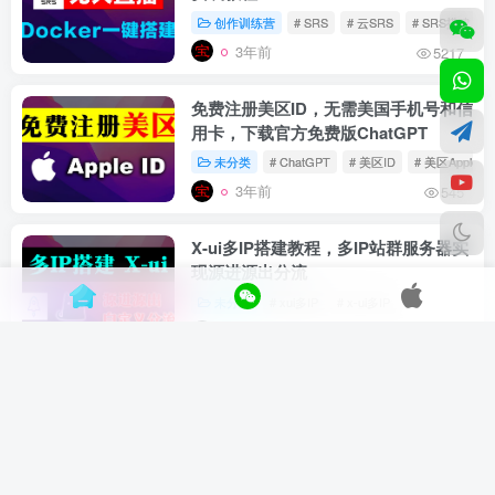
创作训练营
# SRS
# 云SRS
# SRS搭建
3年前
5217
免费注册美区ID，无需美国手机号和信
用卡，下载官方免费版ChatGPT
未分类
# ChatGPT
# 美区ID
# 美区Apple ID
3年前
545
X-ui多IP搭建教程，多IP站群服务器实
现源进源出分流
未分类
# xui多IP
# x-ui多IP
3年前
6098
自建欧美日韩5G
住宅IP代理，
原生ISP
养号网赚，解锁GPT/奈飞必备
未分类
3年前
1907