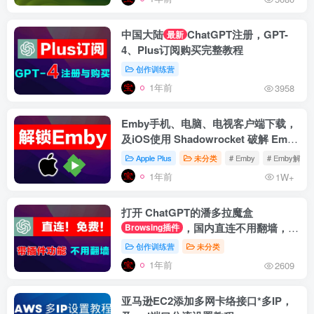
中国大陆
ChatGPT注册，GPT-
最新
4、Plus订阅购买完整教程
创作训练营
1年前
3958
Emby手机、电脑、电视客户端下载，
及iOS使用 Shadowrocket 破解 Emby
Premiere 教程
Apple Plus
未分类
# Emby
# Emby解锁
1年前
1W+
打开 ChatGPT的潘多拉魔盒
，国内直连不用翻墙，官
Browsing插件
网登录带插件功能
创作训练营
未分类
1年前
2609
亚马逊EC2添加多网卡络接口*多IP，