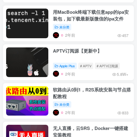
用MacBook终端下载任意app的ipa安
装包，如下载最新版微信的ipa文件
未分类
2年前
457
APTV订阅源【更新中】
Apple Plus
# APTV
# APTV订阅源
2年前
5.8W+
软路由从0到1，R2S系统安装与节点搭
配教程
未分类
2年前
833
无人直播，云SRS，Docker一键搭建
安装教程