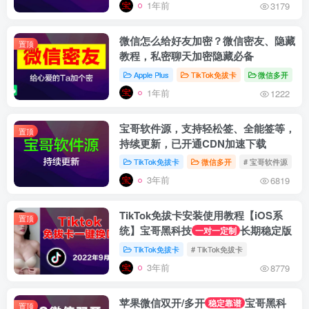
1年前
3179
微信怎么给好友加密？微信密友、隐藏
置顶
教程，私密聊天加密隐藏必备
Apple Plus
TikTok免拔卡
微信多开
#
1年前
1222
宝哥软件源，支持轻松签、全能签等，
置顶
持续更新，已开通CDN加速下载
TikTok免拔卡
微信多开
# 宝哥软件源
#
3年前
6819
TikTok免拔卡安装使用教程【iOS系
置顶
统】宝哥黑科技
长期稳定版
一对一定制
TikTok免拔卡
# TikTok免拔卡
3年前
8779
苹果微信双开/多开
宝哥黑科
稳定靠谱
置顶