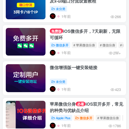
及x-ui端口分流设置教程
未分类
1年前
266
iOS微信多开，7天刷新，无限
免费版
可循环
微信多开
# 苹果微信分身
# 微信分身
# 微
1年前
2W+
微信增强版一键安装链接
未分类
1年前
423
苹果微信分身
iOS双开多开，常见
必看
的种类与优缺点介绍
Apple Plus
微信多开
# 苹果微信分身
# 
1年前
1786