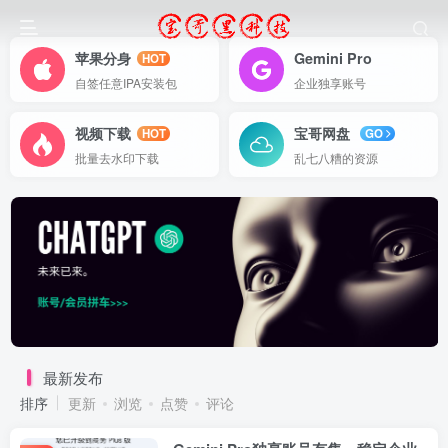
苹果分身
Gemini Pro
HOT
自签任意IPA安装包
企业独享账号
视频下载
宝哥网盘
HOT
GO
批量去水印下载
乱七八糟的资源
最新发布
排序
更新
浏览
点赞
评论