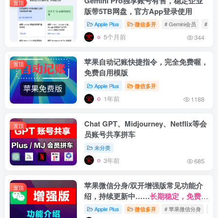
Gemini Pro独享账号有售，稳定企业
置顶
版带5TB网盘，官方App登录使用
Apple Plus
微信多开
# Gemini会员
# Ge
5个月前
344
苹果自动记账快捷指令，完全免费喔，
置顶
免费自用模版
Apple Plus
微信多开
1年前
1188
Chat GPT、Midjourney、Netflix等会
置顶
员账号共享拼车
未分类
3年前
685
苹果微信分身/双开增强版常见功能介
置顶
绍，持续更新中……
长期稳定，免费更
新。
Apple Plus
微信多开
# 苹果微信分身
# 