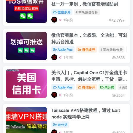
技一对一定制，微信官替增强防封
微信多开
# 苹果微信分身
1年前
2.7W+
微信官替版本，全权限、全功能，可划
掉后台推送
Apple Plus
微信多开
# 苹果微信分身
# 
1年前
3686
美卡入门，Capital One C1押金信用卡
申请、风控、解封全流程，干货，建议
收藏
Apple Plus
微信多开
未分类
# 美国信
1年前
2554
Tailscale VPN搭建教程，通过 Exit
node 实现科学上网
未分类
1年前
5080