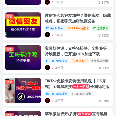
1年前
3179
微信怎么给好友加密？微信密友、隐藏
置顶
教程，私密聊天加密隐藏必备
Apple Plus
TikTok免拔卡
微信多开
#
1年前
1222
宝哥软件源，支持轻松签、全能签等，
置顶
持续更新，已开通CDN加速下载
TikTok免拔卡
微信多开
# 宝哥软件源
#
3年前
6822
TikTok免拔卡安装使用教程【iOS系
置顶
统】宝哥黑科技
长期稳定版
一对一定制
TikTok免拔卡
# TikTok免拔卡
3年前
8780
苹果微信双开/多开
宝哥黑科
稳定靠谱
置顶