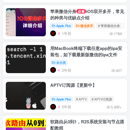
苹果微信分身
iOS双开多开，常见
必看
的种类与优缺点介绍
Apple Plus
微信多开
# 苹果微信分身
# 
1年前
1789
用MacBook终端下载任意app的ipa安
装包，如下载最新版微信的ipa文件
未分类
2年前
457
APTV订阅源【更新中】
Apple Plus
# APTV
# APTV订阅源
2年前
5.8W+
软路由从0到1，R2S系统安装与节点搭
配教程