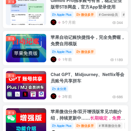
Gemini Pro独享账号有售，稳定企业
置顶
版带5TB网盘，官方App登录使用
Apple Plus
微信多开
# Gemini会员
# Ge
5个月前
344
苹果自动记账快捷指令，完全免费喔，
置顶
免费自用模版
Apple Plus
微信多开
1年前
1189
Chat GPT、Midjourney、Netflix等会
置顶
员账号共享拼车
未分类
3年前
686
苹果微信分身/双开增强版常见功能介
置顶
绍，持续更新中……
长期稳定，免费更
新。
Apple Plus
微信多开
# 苹果微信分身
# 