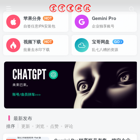
苹果分身
Gemini Pro
HOT
自签任意IPA安装包
企业独享账号
视频下载
宝哥网盘
HOT
GO
批量去水印下载
乱七八糟的资源
最新发布
排序
更新
浏览
点赞
评论