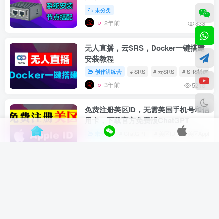
未分类
2年前
833
无人直播，云SRS，Docker一键搭建
安装教程
创作训练营
# SRS
# 云SRS
# SRS搭建
3年前
5218
免费注册美区ID，无需美国手机号和信
用卡，下载官方免费版ChatGPT
未分类
# ChatGPT
# 美区ID
# 美区Apple ID
3年前
547
X-ui多IP搭建教程，多IP站群服务器实
现源进源出分流
未分类
# xui多IP
# x-ui多IP
3年前
6098