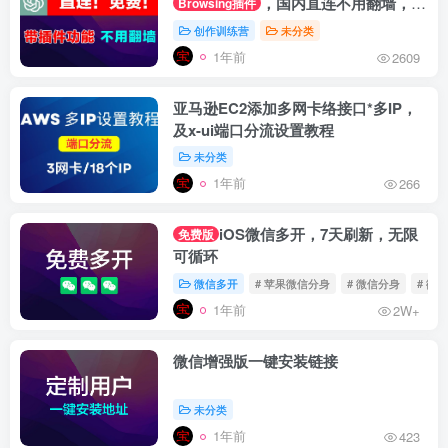
，国内直连不用翻墙，官
Browsing插件
网登录带插件功能
创作训练营
未分类
1年前
2609
亚马逊EC2添加多网卡络接口*多IP，
及x-ui端口分流设置教程
未分类
1年前
266
iOS微信多开，7天刷新，无限
免费版
可循环
微信多开
# 苹果微信分身
# 微信分身
# 微
1年前
2W+
微信增强版一键安装链接
未分类
1年前
423