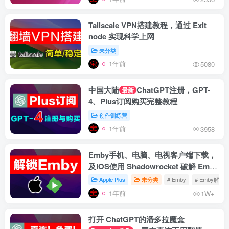
Tailscale VPN搭建教程，通过 Exit
node 实现科学上网
未分类
1年前
5080
中国大陆
ChatGPT注册，GPT-
最新
4、Plus订阅购买完整教程
创作训练营
1年前
3958
Emby手机、电脑、电视客户端下载，
及iOS使用 Shadowrocket 破解 Emby
Premiere 教程
Apple Plus
未分类
# Emby
# Emby解锁
1年前
1W+
打开 ChatGPT的潘多拉魔盒