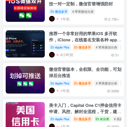
技一对一定制，微信官替增强防封
微信多开
# 苹果微信分身
1年前
2.7W+
推荐一个非常好用的苹果iOS 多开软
件，iClone，在线签名安装各种 app
多开
Apple Plus
微信多开
# 苹果微信分身
# 
8小时前
31
微信官替版本，全权限、全功能，可划
掉后台推送
Apple Plus
微信多开
# 苹果微信分身
# 
1年前
3686
美卡入门，Capital One C1押金信用卡
申请、风控、解封全流程，干货，建议
收藏
Apple Plus
微信多开
未分类
# 美国信
1年前
2556