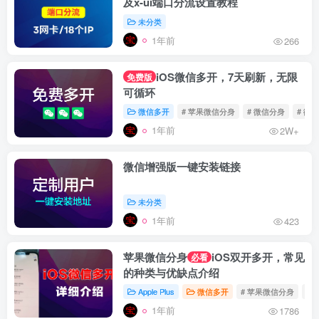
及x-ui端口分流设置教程
未分类
1年前
266
iOS微信多开，7天刷新，无限
免费版
可循环
微信多开
# 苹果微信分身
# 微信分身
# 微
1年前
2W+
微信增强版一键安装链接
未分类
1年前
423
苹果微信分身
iOS双开多开，常见
必看
的种类与优缺点介绍
Apple Plus
微信多开
# 苹果微信分身
# 
1年前
1786