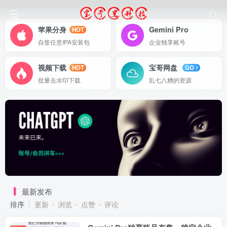
苹果分身
Gemini Pro
HOT
自签任意IPA安装包
企业独享账号
视频下载
宝哥网盘
HOT
GO
批量去水印下载
乱七八糟的资源
最新发布
排序
更新
浏览
点赞
评论