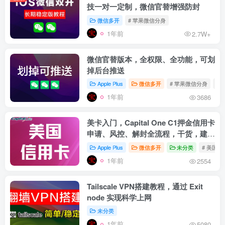
技一对一定制，微信官替增强防封
微信多开
# 苹果微信分身
1年前
2.7W+
微信官替版本，全权限、全功能，可划
掉后台推送
Apple Plus
微信多开
# 苹果微信分身
# 
1年前
3686
美卡入门，Capital One C1押金信用卡
申请、风控、解封全流程，干货，建议
收藏
Apple Plus
微信多开
未分类
# 美国信
1年前
2554
Tailscale VPN搭建教程，通过 Exit
node 实现科学上网
未分类
1年前
5080