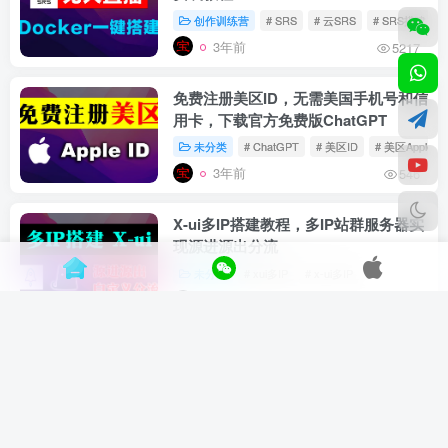
创作训练营
# SRS
# 云SRS
# SRS搭建
3年前
5217
免费注册美区ID，无需美国手机号和信
用卡，下载官方免费版ChatGPT
未分类
# ChatGPT
# 美区ID
# 美区Apple ID
3年前
546
X-ui多IP搭建教程，多IP站群服务器实
现源进源出分流
未分类
# xui多IP
# x-ui多IP
3年前
6098
自建欧美日韩5G
住宅IP代理，
原生ISP
养号网赚，解锁GPT/奈飞必备
未分类
3年前
1907