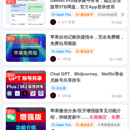
Gemini Pro独享账号有售，稳定企业
置顶
版带5TB网盘，官方App登录使用
Apple Plus
微信多开
# Gemini会员
# Ge
5个月前
344
苹果自动记账快捷指令，完全免费喔，
置顶
免费自用模版
Apple Plus
微信多开
1年前
1188
Chat GPT、Midjourney、Netflix等会
置顶
员账号共享拼车
未分类
3年前
686
苹果微信分身/双开增强版常见功能介
置顶
绍，持续更新中……
长期稳定，免费更
新。
Apple Plus
微信多开
# 苹果微信分身
# 