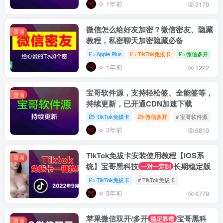
1年前
3179
微信怎么给好友加密？微信密友、隐藏
置顶
教程，私密聊天加密隐藏必备
Apple Plus
TikTok免拔卡
微信多开
#
1年前
1222
宝哥软件源，支持轻松签、全能签等，
置顶
持续更新，已开通CDN加速下载
TikTok免拔卡
微信多开
# 宝哥软件源
#
3年前
6819
TikTok免拔卡安装使用教程【iOS系
置顶
统】宝哥黑科技
长期稳定版
一对一定制
TikTok免拔卡
# TikTok免拔卡
3年前
8779
苹果微信双开/多开
宝哥黑科
稳定靠谱
置顶