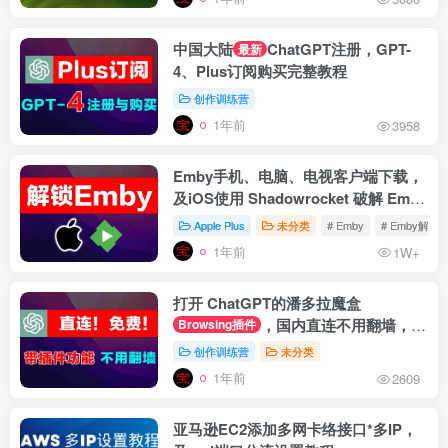
中国大陆
ChatGPT注册，GPT-
最新
4、Plus订阅购买完整教程
创作训练营
1年前
3958
Emby手机、电脑、电视客户端下载，
及iOS使用 Shadowrocket 破解 Emby
Premiere 教程
Apple Plus
未分类
# Emby
# Emby解锁
1年前
1W+
打开 ChatGPT的潘多拉魔盒
，国内直连不用翻墙，官
Browsing插件
网登录带插件功能
创作训练营
未分类
1年前
2609
亚马逊EC2添加多网卡络接口*多IP，