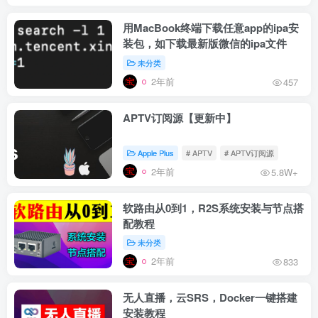
用MacBook终端下载任意app的ipa安
装包，如下载最新版微信的ipa文件
未分类
2年前
457
APTV订阅源【更新中】
Apple Plus
# APTV
# APTV订阅源
2年前
5.8W+
软路由从0到1，R2S系统安装与节点搭
配教程
未分类
2年前
833
无人直播，云SRS，Docker一键搭建
安装教程