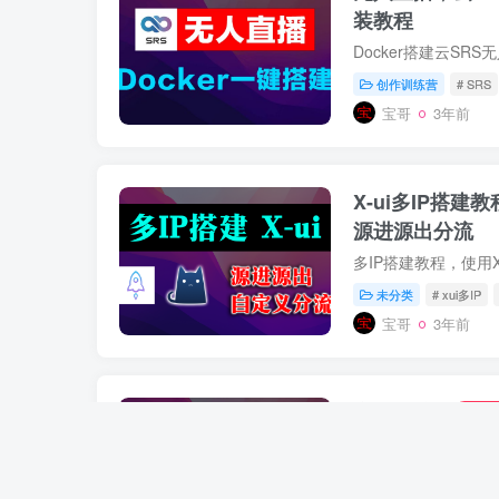
装教程
Docker搭建云SR
创作训练营
# SRS
宝哥
3年前
X-ui多IP搭建
源进源出分流
未分类
# xui多IP
宝哥
3年前
密码保护：
付费
Tiktok免拔