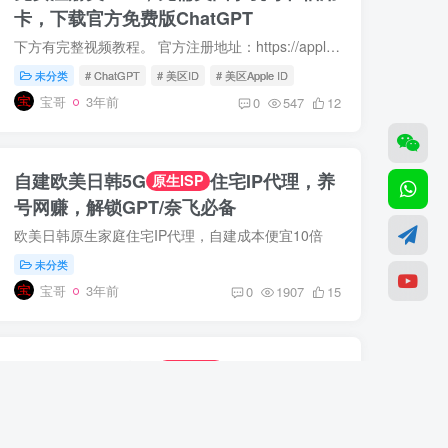
卡，下载官方免费版ChatGPT
下方有完整视频教程。 官方注册地址：https://appleid.apple.com/ 使用自己的邮箱和手机号码！ 先注册一个中国区的Apple ID，注册好以后，点“国家和地区”，然后更换地区。 美国地址生成器：ht...
未分类
# ChatGPT
# 美区ID
# 美区Apple ID
宝哥
3年前
0
547
12
自建欧美日韩5G
住宅IP代理，养
原生ISP
号网赚，解锁GPT/奈飞必备
欧美日韩原生家庭住宅IP代理，自建成本便宜10倍
未分类
宝哥
3年前
0
1907
15
自建VPS，独立IP
解锁和使用
干净防封
ChatGPT
自建节点访问ChatGPT