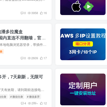
0
3958
16
T的潘多拉魔盒
国内直连不用翻墙，官网
国内直连ChatGPT，本地电脑浏览器登录，带插件功能。
类
0
2609
17
信多开，7天刷新，无限可
所有免费安装均只有7天有效期，请到期前连接电脑刷新重装。欢迎老板定制长期稳定版，功能更多，一键安装更简单。 点击下方链接查看详细视频： Altstore安装详细教程【Windows版本】 Altstore安...
信分身
# 微信分身
# 微信多开
4
2W+
12