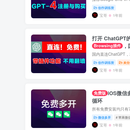
创作训练营
宝哥
1年前
打开 ChatGP
，
Browsing插件
登录带插件功能
创作训练营
未分
宝哥
1年前
iOS微
免费版
循环
微信多开
# 苹果微
宝哥
1年前