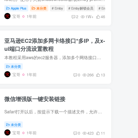
Apple Plus
未分类
# Emby
# Emby解锁会员
# Emby客户端
宝哥
1年前
2
1W+
46
亚马逊EC2添加多网卡络接口*多IP，及x-
ui端口分流设置教程
本教程采用aws的ec2服务器，添加多个网络接口，配置多个IP，并利用x-ui实现不同端口访问不同的落地IP。 详细视频教程在YouTube频道：https://youtu.be/fzOtQG3SNuo 这里是一键添加IP到不同网卡...
未分类
宝哥
1年前
0
266
13
微信增强版一键安装链接
Safari打开以后，按提示下载一个描述文件，允许并关闭，返回到手机系统设置，在你的ID头像下面，有一个”已下载的描述文件“，点进去安装。安装好会自动返回到浏览器，等待刷新倒计时，然后点”...
未分类
宝哥
1年前
0
423
11