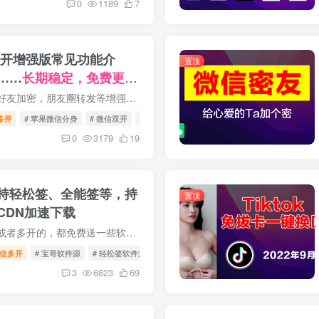
0
1189
7
双开增强版常见功能介
置顶
……
长期稳定，免费更
微信分身，防撤回，好友加密，朋友圈转发等增强功能。
多开
# 苹果微信分身
# 微信双开
# 微信分身
0
3179
19
持轻松签、全能签等，持
置顶
CDN加速下载
在宝哥这里定制证书或者多开的，都免费送一些软件安装包，为了方便美女靓仔们下载和更新，搭建了一个软件源，并且开启了CDN全球加速。 因为这个CDN+存储桶，成本比较高，所以部分app需要付费解...
信多开
# 宝哥软件源
# 轻松签软件源
# 全能签软件源
3
6823
69