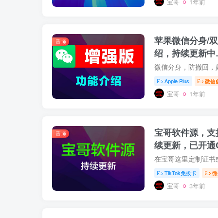
宝哥
1年前
苹果微信分身/
置顶
绍，持续更新中
新。
Apple Plus
微信
宝哥
1年前
宝哥软件源，支
置顶
续更新，已开通
TikTok免拔卡
微
宝哥
3年前