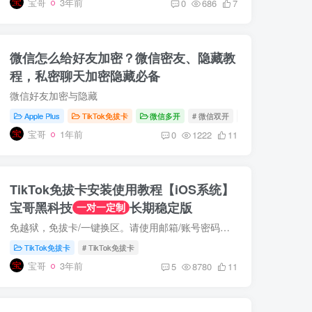
宝哥
3年前
0
686
7
微信怎么给好友加密？微信密友、隐藏教
程，私密聊天加密隐藏必备
微信好友加密与隐藏
Apple Plus
TikTok免拔卡
微信多开
# 微信双开
# 微信分身
# 微
宝哥
1年前
0
1222
11
TikTok免拔卡安装使用教程【iOS系统】
宝哥黑科技
长期稳定版
一对一定制
免越狱，免拔卡/一键换区。请使用邮箱/账号密码登录。Tiktok对网络要求远高于YouTube，如果点赞/关注无法同步，请自行更换VPN/梯子，或使用老账号登录。 宝哥Emby公益服上线，VIP/SVIP用户免费...
TikTok免拔卡
# TikTok免拔卡
宝哥
3年前
5
8780
11