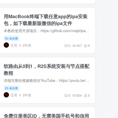
用MacBook终端下载任意app的ipa安装
包，如下载最新版微信的ipa文件
本教程使用开源项目：https://github.com/majd/ipatool 注意，此方法下载的ipa文件是没有脱壳的。 第一步：安装“brew” 打开终端/terminal，输入： /bin/bash -c '$(curl -fsSL https://raw.gi...
未分类
宝哥
2年前
0
457
9
软路由从0到1，R2S系统安装与节点搭配
教程
详细完整的视频教程在YouTube：https://youtu.be/GgSwUJDAePs 本文为文字版，列出视频中所需要的链接。 R2S为入门款软路由，价格便宜，淘宝京东都有，可以要求卖家刷好系统，喜欢折腾研究的同学...
未分类
宝哥
2年前
0
834
5
免费注册美区ID，无需美国手机号和信用