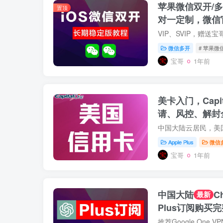
苹果微信双开/
置顶
对一定制，微信
微信多开
# 苹果微
宝哥
1年前
美卡入门，Capit
请、风控、解封
Apple Plus
微信
宝哥
1年前
中国大陆
C
最新
Plus订阅购买