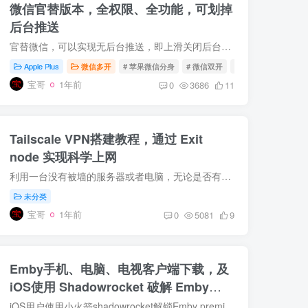
微信官替版本，全权限、全功能，可划掉
后台推送
官替微信，可以实现无后台推送，即上滑关闭后台依然可以接收信息提示。 此版本包含与增强版相同的插件，可以实现诸多特殊功能。比如朋友圈一键转发、微信密友、防撤回、虚拟视频、隐藏伪装等等...
Apple Plus
微信多开
# 苹果微信分身
# 微信双开
# 苹果微信双开
宝哥
1年前
0
3686
11
Tailscale VPN搭建教程，通过 Exit
node 实现科学上网
利用一台没有被墙的服务器或者电脑，无论是否有公网IP，都可以作为外部节点实现其他电脑科学上网。 完整视频教程在YouTube：https://youtu.be/Mj2VDIugcd0 第一步：白嫖一个境外服务器 有一张Vi...
未分类
宝哥
1年前
0
5081
9
Emby手机、电脑、电视客户端下载，及
iOS使用 Shadowrocket 破解 Emby
Premiere 教程
iOS用户使用小火箭shadowrocket解锁Emby premiere会员。