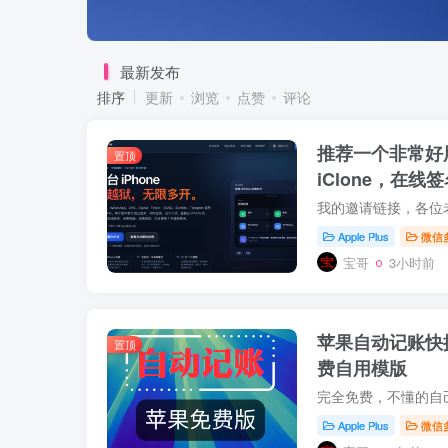
最新发布
排序
更新
浏览
点赞
评论
推荐一个非常好用
置顶
iClone，在线
Apple Plus
微信
宝哥
3小时前
苹果自动记账快
置顶
费自用模版
Apple Plus
微信