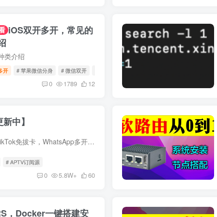
iOS双开多开，常见的
看
绍
种类介绍
多开
# 苹果微信分身
# 微信双开
# 微信分身
0
1789
12
更新中】
苹果iOS微信多开，TikTok免拔卡，WhatsApp多开，任意iOS系统均可安装，长期稳定，联系微信：809086699 ~~~~~~~~~~~~~~~ 宝哥网盘还有其他书源/漫画软件，可以在此查看： https://pan.baoge.vip ...
# APTV订阅源
0
5.8W+
60
S，Docker一键搭建安