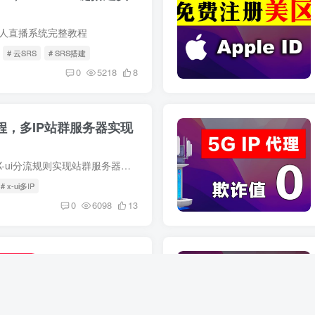
S无人直播系统完整教程
# 云SRS
# SRS搭建
0
5218
8
教程，多IP站群服务器实现
多IP搭建教程，使用X-ui分流规则实现站群服务器多IP源进源出
# x-ui多IP
0
6098
13
微信多开，
用户专属
卡，懒人/小白一键安装教程
此页面不再更新，最新版在：https://bghkj.com Safari打开以后，按提示下载一个描述文件，允许并关闭，返回到手机系统设置，在你的ID头像下面，有一个”已下载的描述文件“，点进去安装。安装好...