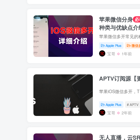
苹果微信分身
必
种类与优缺点介
苹果微信多开常见的
Apple Plus
微信
宝哥
1年前
APTV订阅源【
Apple Plus
# APTV
宝哥
2年前
无人直播，云SR