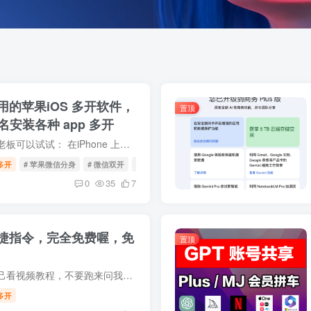
的苹果iOS 多开软件，
置顶
签名安装各种 app 多开
我的邀请链接，各位老板可以试试： 在iPhone 上的 Safari 打开：https://iosclone.com/r/BAOGE 在 iPhone 上实现免越狱、简单易用的 WhatsApp 及其他 App 多开/分身，推荐使用 iClone 平台： iC...
多开
# 苹果微信分身
# 微信双开
# 微信分身
0
35
7
捷指令，完全免费喔，免
置顶
完全免费，不懂的自己看视频教程，不要跑来问我。 视频教程在YouTube和B站（宝哥黑科技）。 YouTube链接：https://youtu.be/kvTIQX6Hg_o B站链接：https://www.bilibili.com/video/BV13TrrYyEWB...
多开