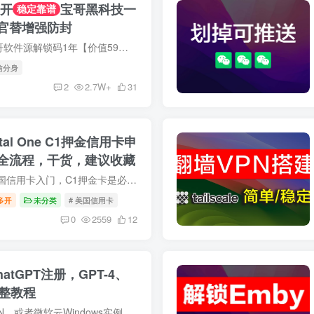
多开
宝哥黑科技一
稳定靠谱
官替增强防封
VIP、SVIP，赠送宝哥软件源解锁码1年【价值59元】。软件源目前有30+软件，包含Tiktok免拔卡、抖音增强版、ins增强版、WhatsApp增强版、酷我音乐会员等，均可无限多开！ 宝哥Emby公益服上线，VIP...
信分身
2
2.7W+
31
al One C1押金信用卡申
全流程，干货，建议收藏
中国大陆云居民，美国信用卡入门，C1押金卡是必不可少的一步。本文更新于2024/8/24日，我将详细讲述从申请到被风控，到解封的完整过程和细节。本人不是玩卡达人，仅做个人实际经验分享，希望对...
多开
未分类
# 美国信用卡
0
2559
12
hatGPT注册，GPT-4、
完整教程
推荐Google One VPN，或者微软云Windows实例，记得注册购买好ChatGPT以后及时删除实例以及对应的IP。推荐Depay虚拟信用卡，但是充值手续费比较贵，你有别的非中国境内的卡也可以试试。 ❤️微软...