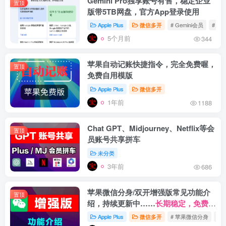
Gemini Pro独享账号有售，稳定企业
置顶
版带5TB网盘，官方App登录使用
Apple Plus
微信多开
# Gemini会员
# Ge
5个月前
344
苹果自动记账快捷指令，完全免费喔，
置顶
免费自用模版
Apple Plus
微信多开
1年前
1188
Chat GPT、Midjourney、Netflix等会
置顶
员账号共享拼车
未分类
3年前
686
苹果微信分身/双开增强版常见功能介
置顶
绍，持续更新中……
长期稳定，免费更
新。
Apple Plus
微信多开
# 苹果微信分身
# 