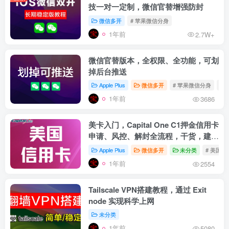
技一对一定制，微信官替增强防封
微信多开
# 苹果微信分身
1年前
2.7W+
微信官替版本，全权限、全功能，可划
掉后台推送
Apple Plus
微信多开
# 苹果微信分身
# 
1年前
3686
美卡入门，Capital One C1押金信用卡
申请、风控、解封全流程，干货，建议
收藏
Apple Plus
微信多开
未分类
# 美国信
1年前
2554
Tailscale VPN搭建教程，通过 Exit
node 实现科学上网
未分类
1年前
5080