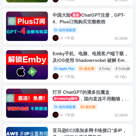
中国大陆
ChatGPT注册，GPT-
最新
4、Plus订阅购买完整教程
创作训练营
1年前
3958
Emby手机、电脑、电视客户端下载，
及iOS使用 Shadowrocket 破解 Emby
Premiere 教程
Apple Plus
未分类
# Emby
# Emby解锁
1年前
1W+
打开 ChatGPT的潘多拉魔盒
，国内直连不用翻墙，官
Browsing插件
网登录带插件功能
创作训练营
未分类
1年前
2609
亚马逊EC2添加多网卡络接口*多IP，