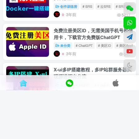
创作训练营
# SRS
# 云SRS
# SRS搭建
3年前
5217
免费注册美区ID，无需美国手机号和信
用卡，下载官方免费版ChatGPT
未分类
# ChatGPT
# 美区ID
# 美区Apple ID
3年前
546
X-ui多IP搭建教程，多IP站群服务器实
现源进源出分流
未分类
# xui多IP
# x-ui多IP
3年前
6098
自建欧美日韩5G
住宅IP代理，
原生ISP
养号网赚，解锁GPT/奈飞必备
未分类
3年前
1907