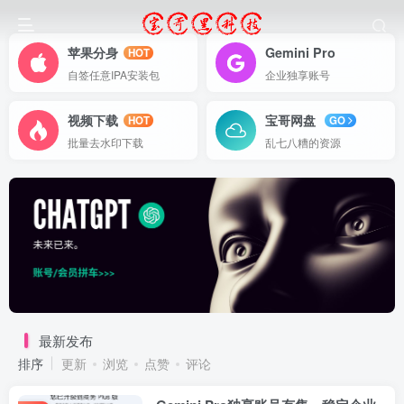
苹果分身
Gemini Pro
HOT
自签任意IPA安装包
企业独享账号
视频下载
宝哥网盘
HOT
GO
批量去水印下载
乱七八糟的资源
最新发布
排序
更新
浏览
点赞
评论