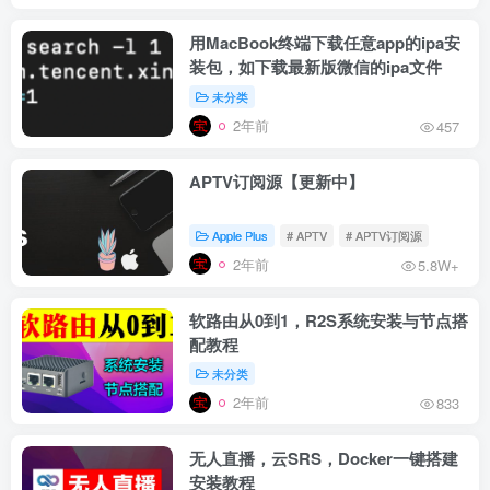
用MacBook终端下载任意app的ipa安
装包，如下载最新版微信的ipa文件
未分类
2年前
457
APTV订阅源【更新中】
Apple Plus
# APTV
# APTV订阅源
2年前
5.8W+
软路由从0到1，R2S系统安装与节点搭
配教程
未分类
2年前
833
无人直播，云SRS，Docker一键搭建
安装教程