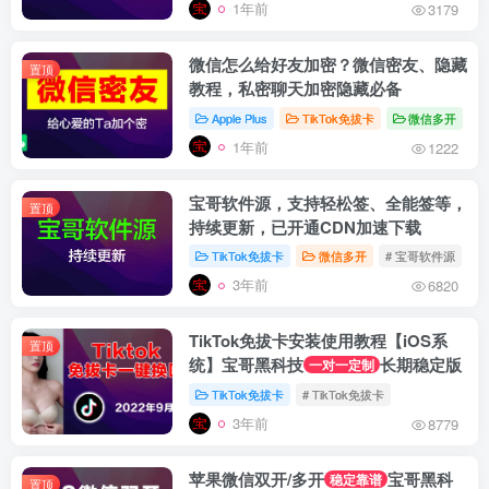
1年前
3179
微信怎么给好友加密？微信密友、隐藏
置顶
教程，私密聊天加密隐藏必备
Apple Plus
TikTok免拔卡
微信多开
#
1年前
1222
宝哥软件源，支持轻松签、全能签等，
置顶
持续更新，已开通CDN加速下载
TikTok免拔卡
微信多开
# 宝哥软件源
#
3年前
6820
TikTok免拔卡安装使用教程【iOS系
置顶
统】宝哥黑科技
长期稳定版
一对一定制
TikTok免拔卡
# TikTok免拔卡
3年前
8779
苹果微信双开/多开
宝哥黑科
稳定靠谱
置顶