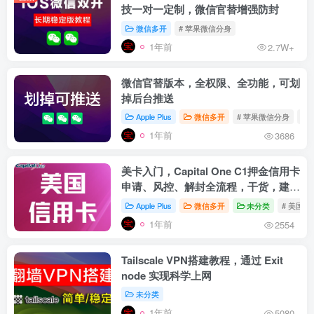
技一对一定制，微信官替增强防封
微信多开
# 苹果微信分身
1年前
2.7W+
微信官替版本，全权限、全功能，可划
掉后台推送
Apple Plus
微信多开
# 苹果微信分身
# 
1年前
3686
美卡入门，Capital One C1押金信用卡
申请、风控、解封全流程，干货，建议
收藏
Apple Plus
微信多开
未分类
# 美国信
1年前
2554
Tailscale VPN搭建教程，通过 Exit
node 实现科学上网
未分类
1年前
5080