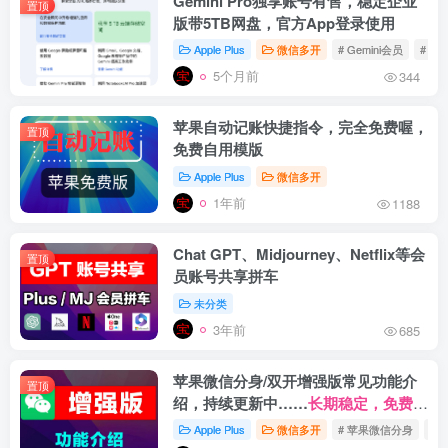
Gemini Pro独享账号有售，稳定企业
置顶
版带5TB网盘，官方App登录使用
Apple Plus
微信多开
# Gemini会员
# Ge
5个月前
344
苹果自动记账快捷指令，完全免费喔，
置顶
免费自用模版
Apple Plus
微信多开
1年前
1188
Chat GPT、Midjourney、Netflix等会
置顶
员账号共享拼车
未分类
3年前
685
苹果微信分身/双开增强版常见功能介
置顶
绍，持续更新中……
长期稳定，免费更
新。
Apple Plus
微信多开
# 苹果微信分身
# 