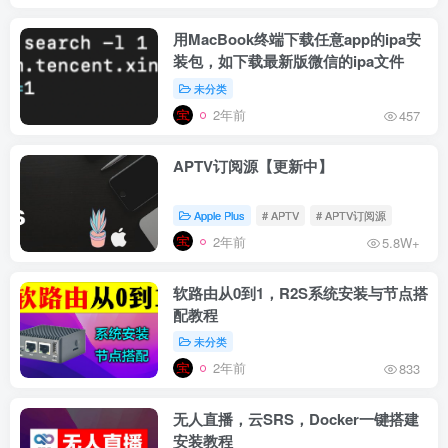
用MacBook终端下载任意app的ipa安
装包，如下载最新版微信的ipa文件
未分类
2年前
457
APTV订阅源【更新中】
Apple Plus
# APTV
# APTV订阅源
2年前
5.8W+
软路由从0到1，R2S系统安装与节点搭
配教程
未分类
2年前
833
无人直播，云SRS，Docker一键搭建
安装教程