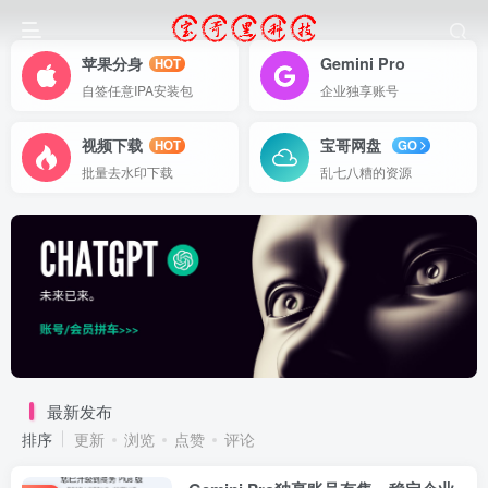
苹果分身
Gemini Pro
HOT
自签任意IPA安装包
企业独享账号
视频下载
宝哥网盘
HOT
GO
批量去水印下载
乱七八糟的资源
最新发布
排序
更新
浏览
点赞
评论