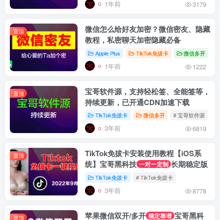
1年前
3179
微信怎么给好友加密？微信密友、隐藏
置顶
教程，私密聊天加密隐藏必备
Apple Plus
TikTok免拔卡
微信多开
#
1年前
1222
宝哥软件源，支持轻松签、全能签等，
置顶
持续更新，已开通CDN加速下载
TikTok免拔卡
微信多开
# 宝哥软件源
#
3年前
6819
TikTok免拔卡安装使用教程【iOS系
置顶
统】宝哥黑科技
长期稳定版
一对一定制
TikTok免拔卡
# TikTok免拔卡
3年前
8778
苹果微信双开/多开
宝哥黑科
稳定靠谱
置顶