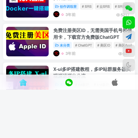
创作训练营
# SRS
# 云SRS
# SRS搭建
3年前
5217
免费注册美区ID，无需美国手机号和信
用卡，下载官方免费版ChatGPT
未分类
# ChatGPT
# 美区ID
# 美区Apple ID
3年前
545
X-ui多IP搭建教程，多IP站群服务器实
现源进源出分流
未分类
# xui多IP
# x-ui多IP
3年前
6098
自建欧美日韩5G
住宅IP代理，
原生ISP
养号网赚，解锁GPT/奈飞必备
未分类
3年前
1907