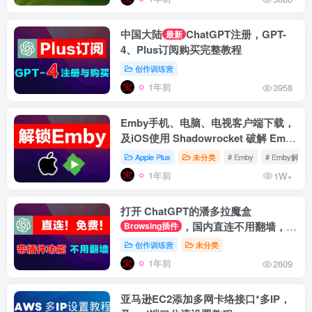
中国大陆
ChatGPT注册，GPT-
最新
4、Plus订阅购买完整教程
创作训练营
1年前
3958
Emby手机、电脑、电视客户端下载，
及iOS使用 Shadowrocket 破解 Emby
Premiere 教程
Apple Plus
未分类
# Emby
# Emby解锁
1年前
1W+
打开 ChatGPT的潘多拉魔盒
，国内直连不用翻墙，官
Browsing插件
网登录带插件功能
创作训练营
未分类
1年前
2609
亚马逊EC2添加多网卡络接口*多IP，