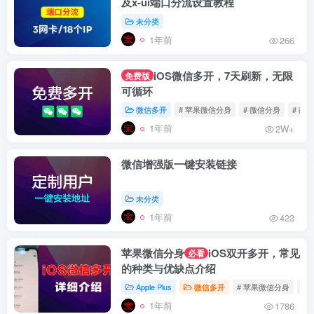
及x-ui端口分流设置教程
未分类
1年前
266
iOS微信多开，7天刷新，无限
免费版
可循环
微信多开
# 苹果微信分身
# 微信分身
# 微
1年前
2W+
微信增强版一键安装链接
未分类
1年前
423
苹果微信分身
iOS双开多开，常见
必看
的种类与优缺点介绍
Apple Plus
微信多开
# 苹果微信分身
# 
1年前
1786