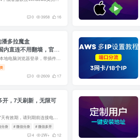
0
3958
16
T的潘多拉魔盒
国内直连不用翻墙，官网
国内直连ChatGPT，本地电脑浏览器登录，带插件功能。
类
0
2609
17
信多开，7天刷新，无限可
所有免费安装均只有7天有效期，请到期前连接电脑刷新重装。欢迎老板定制长期稳定版，功能更多，一键安装更简单。 点击下方链接查看详细视频： Altstore安装详细教程【Windows版本】 Altstore安...
信分身
# 微信分身
# 微信多开
4
2W+
12