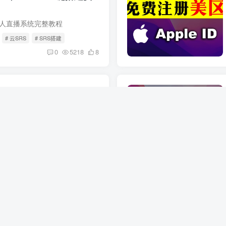
S无人直播系统完整教程
# 云SRS
# SRS搭建
0
5218
8
教程，多IP站群服务器实现
多IP搭建教程，使用X-ui分流规则实现站群服务器多IP源进源出
# x-ui多IP
0
6098
13
微信多开，
用户专属
卡，懒人/小白一键安装教程
此页面不再更新，最新版在：https://bghkj.com Safari打开以后，按提示下载一个描述文件，允许并关闭，返回到手机系统设置，在你的ID头像下面，有一个”已下载的描述文件“，点进去安装。安装好...