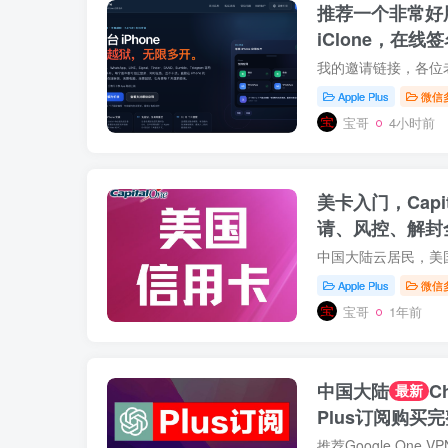
推荐一个非常好用
iClone，在线
Apple Plus
微信
宝哥
4小时前
美卡入门，Capit
请、风控、解封
Apple Plus
微信
宝哥
1年前
中国大陆
C
最新
Plus订阅购买