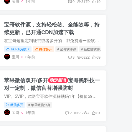
宝哥
1年前
0
3179
19
宝哥软件源，支持轻松签、全能签等，持
续更新，已开通CDN加速下载
在宝哥这里定制证书或者多开的，都免费送一些软件安装包，为了方便美女靓仔们下载和更新，搭建了一个软件源，并且开启了CDN全球加速。 因为这个CDN+存储桶，成本比较高，所以部分app需要付费解...
TikTok免拔卡
微信多开
# 宝哥软件源
# 轻松签软件源
# 全能签软件源
宝哥
3年前
3
6822
69
苹果微信双开/多开
宝哥黑科技一
稳定靠谱
对一定制，微信官替增强防封
VIP、SVIP，赠送宝哥软件源解锁码1年【价值59元】。软件源目前有30+软件，包含Tiktok免拔卡、抖音增强版、ins增强版、WhatsApp增强版、酷我音乐会员等，均可无限多开！ 宝哥Emby公益服上线，VIP...
微信多开
# 苹果微信分身
宝哥
1年前
2
2.7W+
31