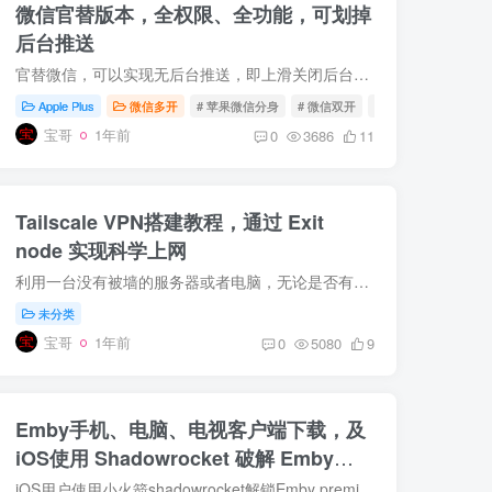
微信官替版本，全权限、全功能，可划掉
后台推送
官替微信，可以实现无后台推送，即上滑关闭后台依然可以接收信息提示。 此版本包含与增强版相同的插件，可以实现诸多特殊功能。比如朋友圈一键转发、微信密友、防撤回、虚拟视频、隐藏伪装等等...
Apple Plus
微信多开
# 苹果微信分身
# 微信双开
# 苹果微信双开
宝哥
1年前
0
3686
11
Tailscale VPN搭建教程，通过 Exit
node 实现科学上网
利用一台没有被墙的服务器或者电脑，无论是否有公网IP，都可以作为外部节点实现其他电脑科学上网。 完整视频教程在YouTube：https://youtu.be/Mj2VDIugcd0 第一步：白嫖一个境外服务器 有一张Vi...
未分类
宝哥
1年前
0
5080
9
Emby手机、电脑、电视客户端下载，及
iOS使用 Shadowrocket 破解 Emby
Premiere 教程
iOS用户使用小火箭shadowrocket解锁Emby premiere会员。