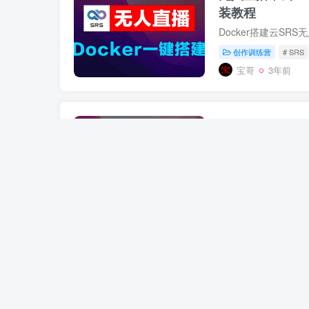
装教程
Docker搭建云SR
创作训练营
# SRS
宝哥
3年前
X-ui多IP搭建
源进源出分流
未分类
# xui多IP
宝哥
3年前
密码保护：
付费
Tiktok免拔