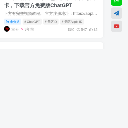
卡，下载官方免费版ChatGPT
下方有完整视频教程。 官方注册地址：https://appleid.apple.com/ 使用自己的邮箱和手机号码！ 先注册一个中国区的Apple ID，注册好以后，点“国家和地区”，然后更换地区。 美国地址生成器：ht...
未分类
# ChatGPT
# 美区ID
# 美区Apple ID
宝哥
3年前
0
547
12
自建欧美日韩5G
住宅IP代理，养
原生ISP
号网赚，解锁GPT/奈飞必备
欧美日韩原生家庭住宅IP代理，自建成本便宜10倍
未分类
宝哥
3年前
0
1907
15
自建VPS，独立IP
解锁和使用
干净防封
ChatGPT
自建节点访问ChatGPT