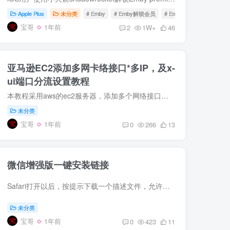
Apple Plus
未分类
# Emby
# Emby解锁会员
# Emby客户端
宝哥
1年前
2
1W+
46
亚马逊EC2添加多网卡络接口*多IP，及x-
ui端口分流设置教程
本教程采用aws的ec2服务器，添加多个网络接口，配置多个IP，并利用x-ui实现不同端口访问不同的落地IP。 详细视频教程在YouTube频道：https://youtu.be/fzOtQG3SNuo 这里是一键添加IP到不同网卡...
未分类
宝哥
1年前
0
266
13
微信增强版一键安装链接
Safari打开以后，按提示下载一个描述文件，允许并关闭，返回到手机系统设置，在你的ID头像下面，有一个”已下载的描述文件“，点进去安装。安装好会自动返回到浏览器，等待刷新倒计时，然后点”...
未分类
宝哥
1年前
0
423
11