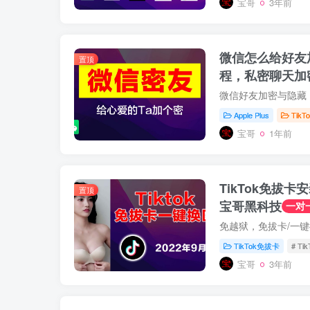
宝哥
3年前
微信怎么给好友
置顶
程，私密聊天加
微信好友加密与隐藏
Apple Plus
Tik
宝哥
1年前
TikTok免拔
置顶
宝哥黑科技
一对
TikTok免拔卡
# T
宝哥
3年前