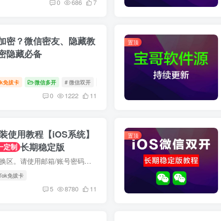
0
686
7
加密？微信密友、隐藏教
置顶
密隐藏必备
Tok免拔卡
微信多开
# 微信双开
# 微信分身
# 微信密友
0
1222
11
卡安装使用教程【iOS系统】
置顶
长期稳定版
一定制
免越狱，免拔卡/一键换区。请使用邮箱/账号密码登录。Tiktok对网络要求远高于YouTube，如果点赞/关注无法同步，请自行更换VPN/梯子，或使用老账号登录。 宝哥Emby公益服上线，VIP/SVIP用户免费...
ikTok免拔卡
5
8780
11