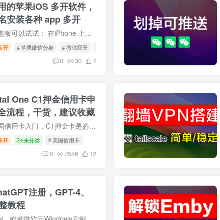
的苹果iOS 多开软件，
签名安装各种 app 多开
我的邀请链接，各位老板可以试试： 在iPhone 上的 Safari 打开：https://iosclone.com/r/BAOGE 在 iPhone 上实现免越狱、简单易用的 WhatsApp 及其他 App 多开/分身，推荐使用 iClone 平台： iC...
多开
# 苹果微信分身
# 微信双开
# 微信分身
0
30
7
al One C1押金信用卡申
全流程，干货，建议收藏
中国大陆云居民，美国信用卡入门，C1押金卡是必不可少的一步。本文更新于2024/8/24日，我将详细讲述从申请到被风控，到解封的完整过程和细节。本人不是玩卡达人，仅做个人实际经验分享，希望对...
多开
未分类
# 美国信用卡
0
2556
12
hatGPT注册，GPT-4、
完整教程
推荐Google One VPN，或者微软云Windows实例，记得注册购买好ChatGPT以后及时删除实例以及对应的IP。推荐Depay虚拟信用卡，但是充值手续费比较贵，你有别的非中国境内的卡也可以试试。 ❤️微软...