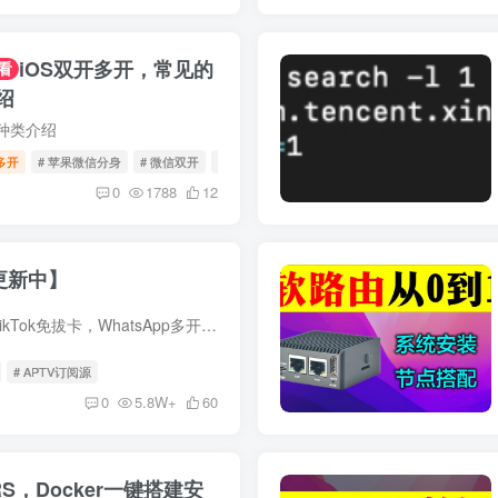
iOS双开多开，常见的
看
绍
种类介绍
多开
# 苹果微信分身
# 微信双开
# 微信分身
0
1788
12
更新中】
苹果iOS微信多开，TikTok免拔卡，WhatsApp多开，任意iOS系统均可安装，长期稳定，联系微信：809086699 ~~~~~~~~~~~~~~~ 宝哥网盘还有其他书源/漫画软件，可以在此查看： https://pan.baoge.vip ...
# APTV订阅源
0
5.8W+
60
S，Docker一键搭建安