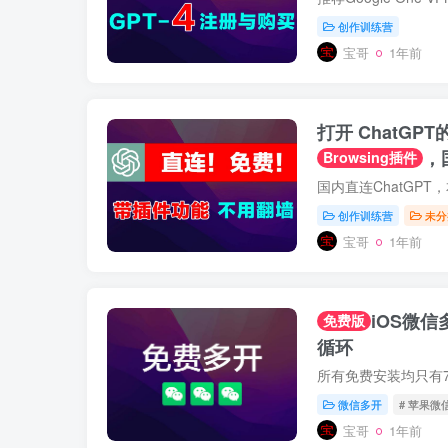
创作训练营
宝哥
1年前
打开 ChatGP
，
Browsing插件
登录带插件功能
创作训练营
未分
宝哥
1年前
iOS微
免费版
循环
微信多开
# 苹果微
宝哥
1年前