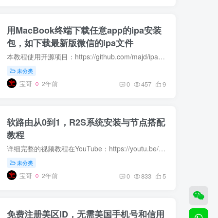
用MacBook终端下载任意app的ipa安装
包，如下载最新版微信的ipa文件
本教程使用开源项目：https://github.com/majd/ipatool 注意，此方法下载的ipa文件是没有脱壳的。 第一步：安装“brew” 打开终端/terminal，输入： /bin/bash -c '$(curl -fsSL https://raw.gi...
未分类
宝哥
2年前
0
457
9
软路由从0到1，R2S系统安装与节点搭配
教程
详细完整的视频教程在YouTube：https://youtu.be/GgSwUJDAePs 本文为文字版，列出视频中所需要的链接。 R2S为入门款软路由，价格便宜，淘宝京东都有，可以要求卖家刷好系统，喜欢折腾研究的同学...
未分类
宝哥
2年前
0
833
5
免费注册美区ID，无需美国手机号和信用