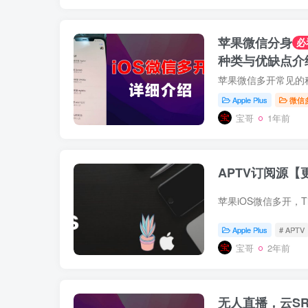
苹果微信分身
必
种类与优缺点介
苹果微信多开常见的
Apple Plus
微信
宝哥
1年前
APTV订阅源【
Apple Plus
# APTV
宝哥
2年前
无人直播，云SR