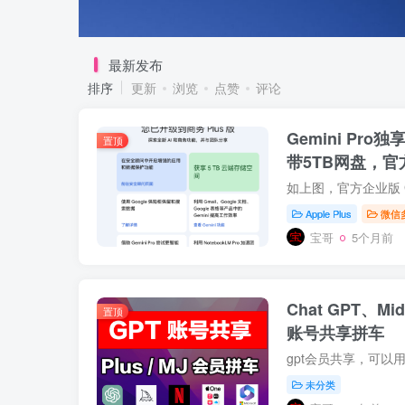
最新发布
排序
更新
浏览
点赞
评论
Gemini Pr
置顶
带5TB网盘，官
Apple Plus
微信
宝哥
5个月前
Chat GPT、Mid
置顶
账号共享拼车
gpt会员共享，可以用
未分类