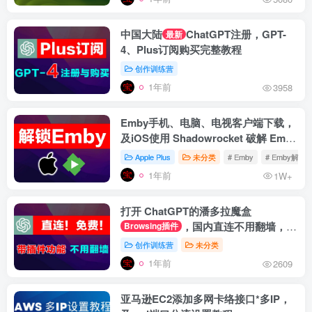
中国大陆
ChatGPT注册，GPT-
最新
4、Plus订阅购买完整教程
创作训练营
1年前
3958
Emby手机、电脑、电视客户端下载，
及iOS使用 Shadowrocket 破解 Emby
Premiere 教程
Apple Plus
未分类
# Emby
# Emby解锁
1年前
1W+
打开 ChatGPT的潘多拉魔盒
，国内直连不用翻墙，官
Browsing插件
网登录带插件功能
创作训练营
未分类
1年前
2609
亚马逊EC2添加多网卡络接口*多IP，