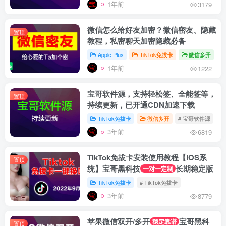
1年前
3179
微信怎么给好友加密？微信密友、隐藏
置顶
教程，私密聊天加密隐藏必备
Apple Plus
TikTok免拔卡
微信多开
#
1年前
1222
宝哥软件源，支持轻松签、全能签等，
置顶
持续更新，已开通CDN加速下载
TikTok免拔卡
微信多开
# 宝哥软件源
#
3年前
6819
TikTok免拔卡安装使用教程【iOS系
置顶
统】宝哥黑科技
长期稳定版
一对一定制
TikTok免拔卡
# TikTok免拔卡
3年前
8779
苹果微信双开/多开
宝哥黑科
稳定靠谱
置顶