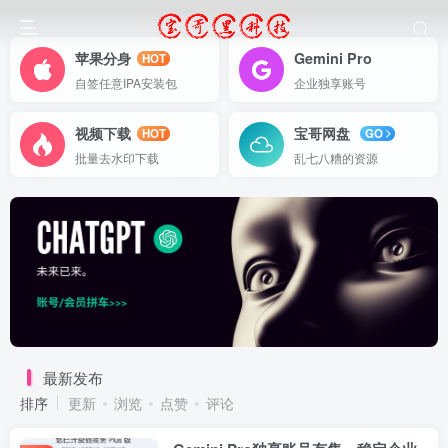
苹果分身
Gemini Pro
HOT
自签任意IPA安装包
企业独享账号
视频下载
宝哥网盘
HOT
GO
批量去水印下载
乱七八糟的资源
最新发布
排序
更新
浏览
点赞
评论