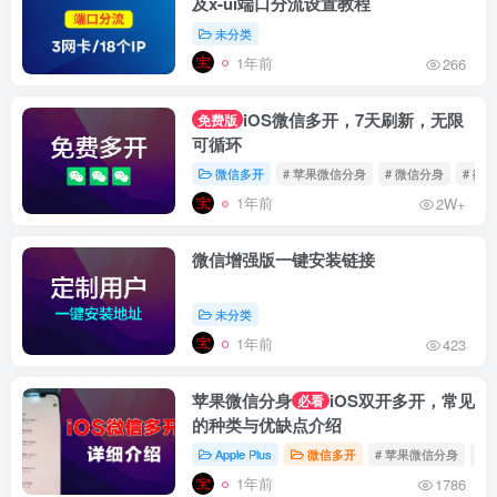
及x-ui端口分流设置教程
未分类
1年前
266
iOS微信多开，7天刷新，无限
免费版
可循环
微信多开
# 苹果微信分身
# 微信分身
# 微
1年前
2W+
微信增强版一键安装链接
未分类
1年前
423
苹果微信分身
iOS双开多开，常见
必看
的种类与优缺点介绍
Apple Plus
微信多开
# 苹果微信分身
# 
1年前
1786