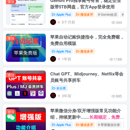
Gemini Pro独享账号有售，稳定企业
置顶
版带5TB网盘，官方App登录使用
Apple Plus
微信多开
# Gemini会员
# Ge
5个月前
344
苹果自动记账快捷指令，完全免费喔，
置顶
免费自用模版
Apple Plus
微信多开
1年前
1188
Chat GPT、Midjourney、Netflix等会
置顶
员账号共享拼车
未分类
3年前
685
苹果微信分身/双开增强版常见功能介
置顶
绍，持续更新中……
长期稳定，免费更
新。
Apple Plus
微信多开
# 苹果微信分身
# 