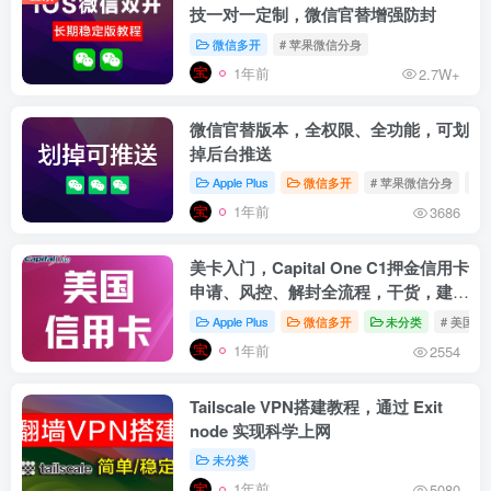
技一对一定制，微信官替增强防封
微信多开
# 苹果微信分身
1年前
2.7W+
微信官替版本，全权限、全功能，可划
掉后台推送
Apple Plus
微信多开
# 苹果微信分身
# 
1年前
3686
美卡入门，Capital One C1押金信用卡
申请、风控、解封全流程，干货，建议
收藏
Apple Plus
微信多开
未分类
# 美国信
1年前
2554
Tailscale VPN搭建教程，通过 Exit
node 实现科学上网
未分类
1年前
5080