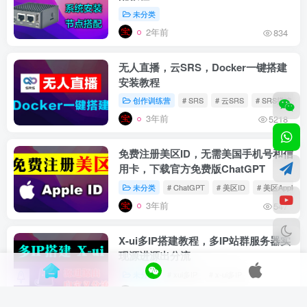
未分类
2年前
834
无人直播，云SRS，Docker一键搭建
安装教程
创作训练营
# SRS
# 云SRS
# SRS搭建
3年前
5218
免费注册美区ID，无需美国手机号和信
用卡，下载官方免费版ChatGPT
未分类
# ChatGPT
# 美区ID
# 美区Apple ID
3年前
547
X-ui多IP搭建教程，多IP站群服务器实
现源进源出分流
未分类
# xui多IP
# x-ui多IP
3年前
6098