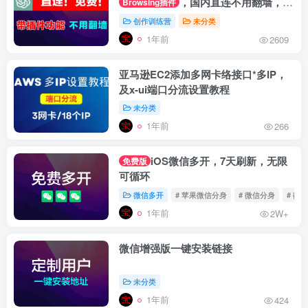
，国内直连不用翻墙，官
Browsing插件
网登录带插件功能
创作训练营
未分类
1年前
2609
亚马逊EC2添加多网卡络接口*多IP，
及x-ui端口分流设置教程
未分类
1年前
266
iOS微信多开，7天刷新，无限
免费版
可循环
微信多开
# 苹果微信分身
# 微信分身
# 微
1年前
2W+
微信增强版一键安装链接
未分类
1年前
424