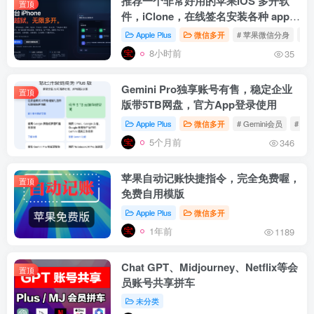
推荐一个非常好用的苹果iOS 多开软
置顶
件，iClone，在线签名安装各种 app
多开
Apple Plus
微信多开
# 苹果微信分身
# 
8小时前
35
Gemini Pro独享账号有售，稳定企业
置顶
版带5TB网盘，官方App登录使用
Apple Plus
微信多开
# Gemini会员
# Ge
5个月前
346
苹果自动记账快捷指令，完全免费喔，
置顶
免费自用模版
Apple Plus
微信多开
1年前
1189
Chat GPT、Midjourney、Netflix等会
置顶
员账号共享拼车
未分类