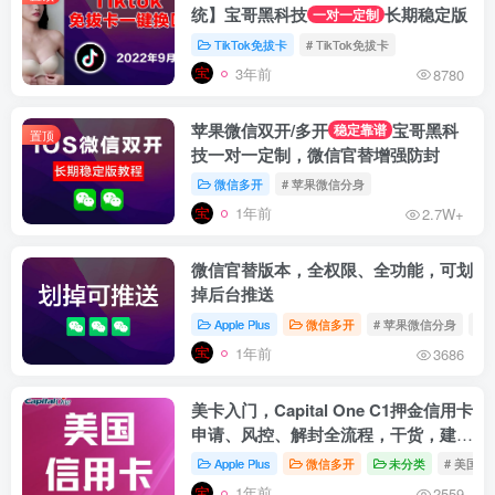
统】宝哥黑科技
长期稳定版
一对一定制
TikTok免拔卡
# TikTok免拔卡
3年前
8780
苹果微信双开/多开
宝哥黑科
稳定靠谱
置顶
技一对一定制，微信官替增强防封
微信多开
# 苹果微信分身
1年前
2.7W+
微信官替版本，全权限、全功能，可划
掉后台推送
Apple Plus
微信多开
# 苹果微信分身
# 
1年前
3686
美卡入门，Capital One C1押金信用卡
申请、风控、解封全流程，干货，建议
收藏
Apple Plus
微信多开
未分类
# 美国信
1年前
2559