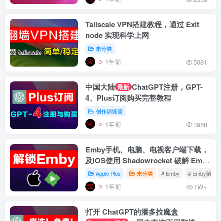
Tailscale VPN搭建教程，通过 Exit
node 实现科学上网
未分类
1年前
5081
中国大陆
ChatGPT注册，GPT-
最新
4、Plus订阅购买完整教程
创作训练营
1年前
3958
Emby手机、电脑、电视客户端下载，
及iOS使用 Shadowrocket 破解 Emby
Premiere 教程
Apple Plus
未分类
# Emby
# Emby解锁
1年前
1W+
打开 ChatGPT的潘多拉魔盒