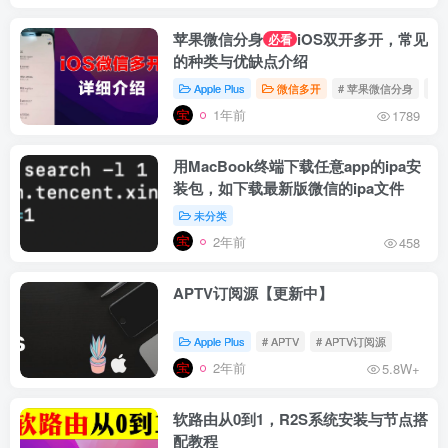
苹果微信分身
iOS双开多开，常见
必看
的种类与优缺点介绍
Apple Plus
微信多开
# 苹果微信分身
# 
1年前
1789
用MacBook终端下载任意app的ipa安
装包，如下载最新版微信的ipa文件
未分类
2年前
458
APTV订阅源【更新中】
Apple Plus
# APTV
# APTV订阅源
2年前
5.8W+
软路由从0到1，R2S系统安装与节点搭
配教程