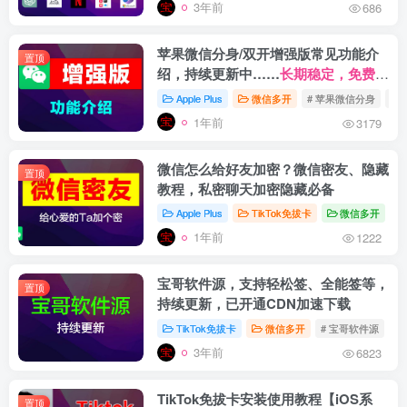
3年前
686
苹果微信分身/双开增强版常见功能介
置顶
绍，持续更新中……
长期稳定，免费更
新。
Apple Plus
微信多开
# 苹果微信分身
# 
1年前
3179
微信怎么给好友加密？微信密友、隐藏
置顶
教程，私密聊天加密隐藏必备
Apple Plus
TikTok免拔卡
微信多开
#
1年前
1222
宝哥软件源，支持轻松签、全能签等，
置顶
持续更新，已开通CDN加速下载
TikTok免拔卡
微信多开
# 宝哥软件源
#
3年前
6823
TikTok免拔卡安装使用教程【iOS系
置顶