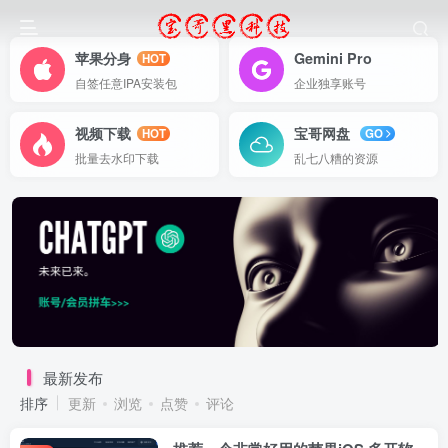
苹果分身
Gemini Pro
HOT
自签任意IPA安装包
企业独享账号
视频下载
宝哥网盘
HOT
GO
批量去水印下载
乱七八糟的资源
最新发布
排序
更新
浏览
点赞
评论