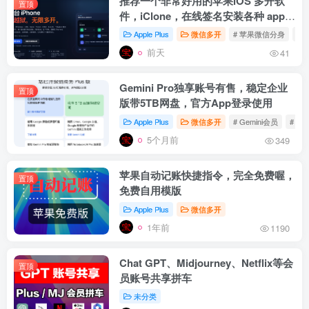
推荐一个非常好用的苹果iOS 多开软
置顶
件，iClone，在线签名安装各种 app
多开
Apple Plus
微信多开
# 苹果微信分身
# 
前天
41
Gemini Pro独享账号有售，稳定企业
置顶
版带5TB网盘，官方App登录使用
Apple Plus
微信多开
# Gemini会员
# Ge
5个月前
349
苹果自动记账快捷指令，完全免费喔，
置顶
免费自用模版
Apple Plus
微信多开
1年前
1190
Chat GPT、Midjourney、Netflix等会
置顶
员账号共享拼车
未分类