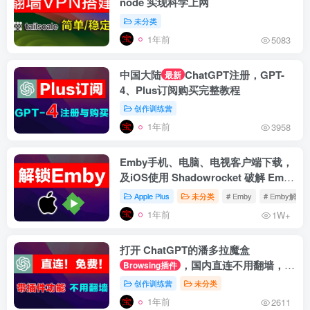
node 实现科学上网
未分类
1年前
5083
中国大陆
ChatGPT注册，GPT-
最新
4、Plus订阅购买完整教程
创作训练营
1年前
3958
Emby手机、电脑、电视客户端下载，
及iOS使用 Shadowrocket 破解 Emby
Premiere 教程
Apple Plus
未分类
# Emby
# Emby解锁
1年前
1W+
打开 ChatGPT的潘多拉魔盒
，国内直连不用翻墙，官
Browsing插件
网登录带插件功能
创作训练营
未分类
1年前
2611