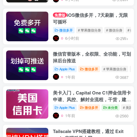
iOS微信多开，7天刷新，无限
免费版
可循环
微信多开
# 苹果微信分身
# 微信分身
# 微
6小时前
2W+
微信官替版本，全权限、全功能，可划
掉后台推送
Apple Plus
微信多开
# 苹果微信分身
# 
1年前
3687
美卡入门，Capital One C1押金信用卡
申请、风控、解封全流程，干货，建议
收藏
Apple Plus
微信多开
未分类
# 美国信
1年前
2560
Tailscale VPN搭建教程，通过 Exit