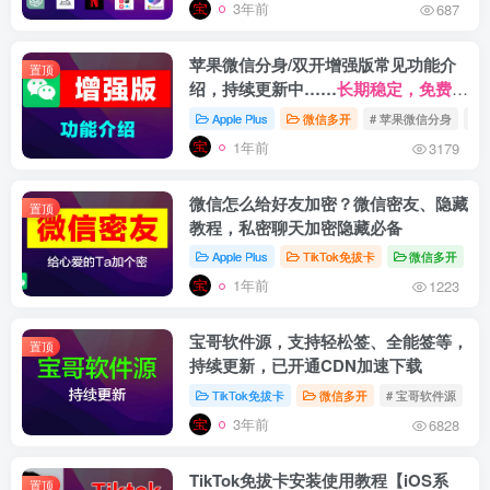
3年前
687
苹果微信分身/双开增强版常见功能介
置顶
绍，持续更新中……
长期稳定，免费更
新。
Apple Plus
微信多开
# 苹果微信分身
# 
1年前
3179
微信怎么给好友加密？微信密友、隐藏
置顶
教程，私密聊天加密隐藏必备
Apple Plus
TikTok免拔卡
微信多开
#
1年前
1223
宝哥软件源，支持轻松签、全能签等，
置顶
持续更新，已开通CDN加速下载
TikTok免拔卡
微信多开
# 宝哥软件源
#
3年前
6828
TikTok免拔卡安装使用教程【iOS系
置顶