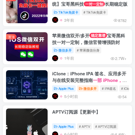
统】宝哥黑科技
长期稳定版
一对一定制
TikTok免拔卡
# TikTok免拔卡
3年前
8782
苹果微信双开/多开
宝哥黑科
稳定靠谱
置顶
技一对一定制，微信官替增强防封
微信多开
# 苹果微信分身
1年前
2.7W+
iClone：iPhone IPA 签名、应用多开
与在线安装完整指南
一部 iPhone，把
IPA 签名、应用多开与在线安装管理放
Apple Plus
微信多开
# IPA签名
# iClone
进一个工具
5小时前
54
APTV订阅源【更新中】
Apple Plus
# APTV
# APTV订阅源
6小时前
5.8W+