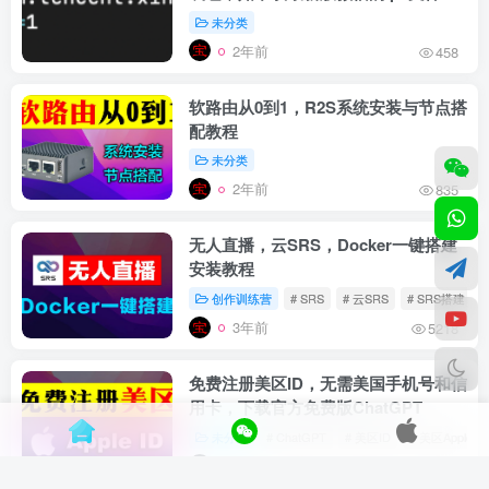
未分类
2年前
458
软路由从0到1，R2S系统安装与节点搭
配教程
未分类
2年前
835
无人直播，云SRS，Docker一键搭建
安装教程
创作训练营
# SRS
# 云SRS
# SRS搭建
3年前
5218
免费注册美区ID，无需美国手机号和信
用卡，下载官方免费版ChatGPT
未分类
# ChatGPT
# 美区ID
# 美区Apple ID
3年前
548