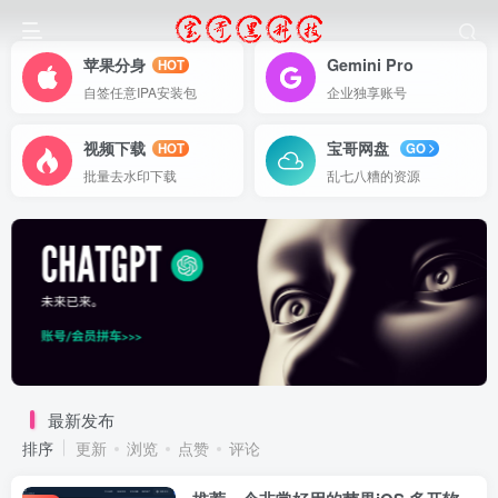
苹果分身
Gemini Pro
HOT
自签任意IPA安装包
企业独享账号
视频下载
宝哥网盘
HOT
GO
批量去水印下载
乱七八糟的资源
最新发布
排序
更新
浏览
点赞
评论