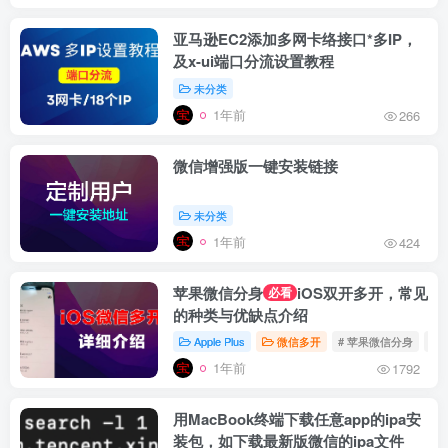
亚马逊EC2添加多网卡络接口*多IP，
及x-ui端口分流设置教程
未分类
1年前
266
微信增强版一键安装链接
未分类
1年前
424
苹果微信分身
iOS双开多开，常见
必看
的种类与优缺点介绍
Apple Plus
微信多开
# 苹果微信分身
# 
1年前
1792
用MacBook终端下载任意app的ipa安
装包，如下载最新版微信的ipa文件