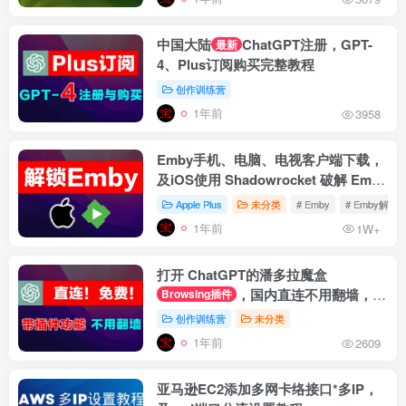
中国大陆
ChatGPT注册，GPT-
最新
4、Plus订阅购买完整教程
创作训练营
1年前
3958
Emby手机、电脑、电视客户端下载，
及iOS使用 Shadowrocket 破解 Emby
Premiere 教程
Apple Plus
未分类
# Emby
# Emby解锁
1年前
1W+
打开 ChatGPT的潘多拉魔盒
，国内直连不用翻墙，官
Browsing插件
网登录带插件功能
创作训练营
未分类
1年前
2609
亚马逊EC2添加多网卡络接口*多IP，