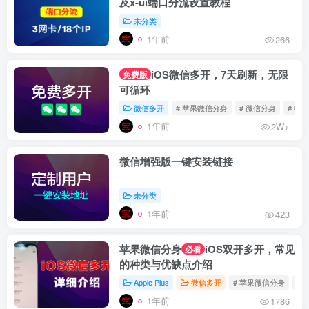
及x-ui端口分流设置教程
未分类
1年前
266
iOS微信多开，7天刷新，无限
免费版
可循环
微信多开
# 苹果微信分身
# 微信分身
# 微
1年前
2W+
微信增强版一键安装链接
未分类
1年前
423
苹果微信分身
iOS双开多开，常见
必看
的种类与优缺点介绍
Apple Plus
微信多开
# 苹果微信分身
# 
1年前
1786