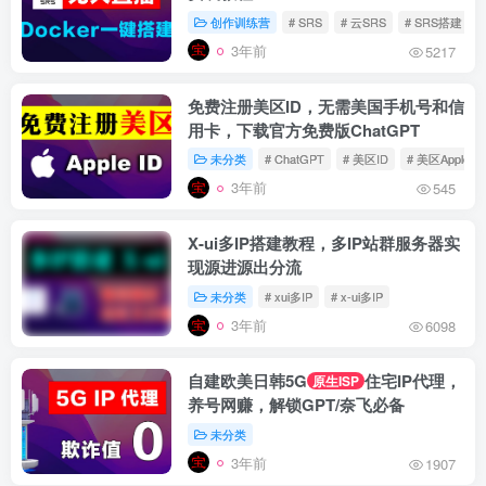
创作训练营
# SRS
# 云SRS
# SRS搭建
3年前
5217
免费注册美区ID，无需美国手机号和信
用卡，下载官方免费版ChatGPT
未分类
# ChatGPT
# 美区ID
# 美区Apple ID
3年前
545
X-ui多IP搭建教程，多IP站群服务器实
现源进源出分流
未分类
# xui多IP
# x-ui多IP
3年前
6098
自建欧美日韩5G
住宅IP代理，
原生ISP
养号网赚，解锁GPT/奈飞必备
未分类
3年前
1907