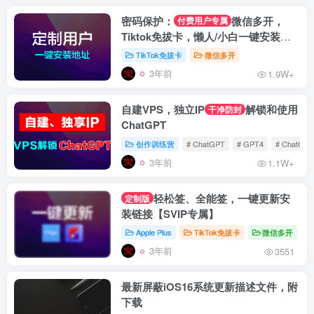
密码保护：
微信多开，
付费用户专属
Tiktok免拔卡，懒人/小白一键安装教
程
TikTok免拔卡
微信多开
3年前
1.9W+
自建VPS，独立IP
解锁和使用
干净防封
ChatGPT
创作训练营
# ChatGPT
# GPT4
# ChatG
3年前
1.1W+
轻松签、全能签，一键更新安
定制版
装链接【SVIP专属】
Apple Plus
TikTok免拔卡
微信多开
#
3年前
3551
最新屏蔽iOS16系统更新描述文件，附
下载