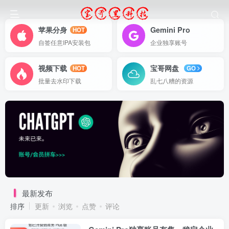
苹果分身
Gemini Pro
HOT
自签任意IPA安装包
企业独享账号
视频下载
宝哥网盘
HOT
GO
批量去水印下载
乱七八糟的资源
最新发布
排序
更新
浏览
点赞
评论