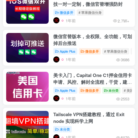
技一对一定制，微信官替增强防封
微信多开
# 苹果微信分身
1年前
2.7W+
微信官替版本，全权限、全功能，可划
掉后台推送
Apple Plus
微信多开
# 苹果微信分身
# 
1年前
3686
美卡入门，Capital One C1押金信用卡
申请、风控、解封全流程，干货，建议
收藏
Apple Plus
微信多开
未分类
# 美国信
1年前
2553
Tailscale VPN搭建教程，通过 Exit
node 实现科学上网
未分类
1年前
5079