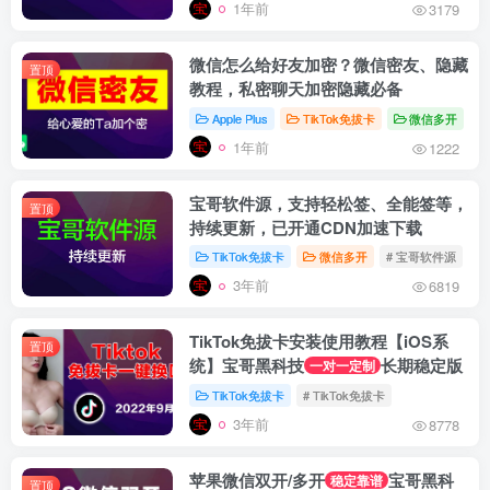
1年前
3179
微信怎么给好友加密？微信密友、隐藏
置顶
教程，私密聊天加密隐藏必备
Apple Plus
TikTok免拔卡
微信多开
#
1年前
1222
宝哥软件源，支持轻松签、全能签等，
置顶
持续更新，已开通CDN加速下载
TikTok免拔卡
微信多开
# 宝哥软件源
#
3年前
6819
TikTok免拔卡安装使用教程【iOS系
置顶
统】宝哥黑科技
长期稳定版
一对一定制
TikTok免拔卡
# TikTok免拔卡
3年前
8778
苹果微信双开/多开
宝哥黑科
稳定靠谱
置顶