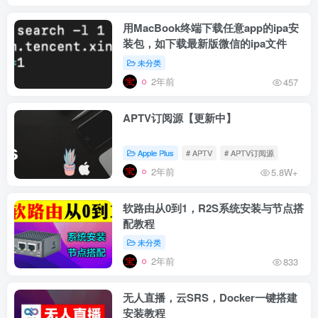
用MacBook终端下载任意app的ipa安
装包，如下载最新版微信的ipa文件
未分类
2年前
457
APTV订阅源【更新中】
Apple Plus
# APTV
# APTV订阅源
2年前
5.8W+
软路由从0到1，R2S系统安装与节点搭
配教程
未分类
2年前
833
无人直播，云SRS，Docker一键搭建
安装教程