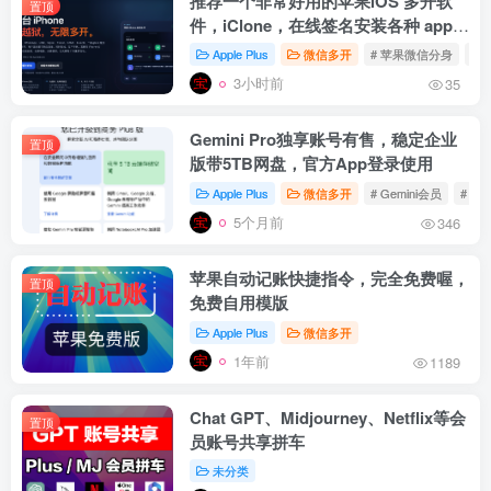
推荐一个非常好用的苹果iOS 多开软
置顶
件，iClone，在线签名安装各种 app
多开
Apple Plus
微信多开
# 苹果微信分身
# 
3小时前
35
Gemini Pro独享账号有售，稳定企业
置顶
版带5TB网盘，官方App登录使用
Apple Plus
微信多开
# Gemini会员
# Ge
5个月前
346
苹果自动记账快捷指令，完全免费喔，
置顶
免费自用模版
Apple Plus
微信多开
1年前
1189
Chat GPT、Midjourney、Netflix等会
置顶
员账号共享拼车
未分类