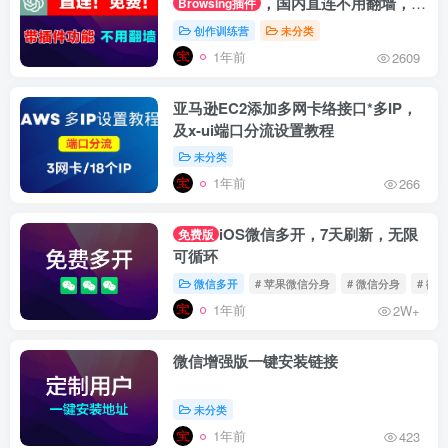
，国内直连不用翻墙，官
Browsing插件
网登录带插件功能
创作训练营
未分类
1年前
2609
亚马逊EC2添加多网卡络接口*多IP，
及x-ui端口分流设置教程
未分类
1年前
266
iOS微信多开，7天刷新，无限
免费版
可循环
微信多开
# 苹果微信分身
# 微信分身
# 微
1年前
2W+
微信增强版一键安装链接
未分类
1年前
423