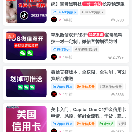
统】宝哥黑科技
长期稳定版
一对一定制
TikTok免拔卡
# TikTok免拔卡
3年前
8780
苹果微信双开/多开
宝哥黑科
稳定靠谱
置顶
技一对一定制，微信官替增强防封
微信多开
# 苹果微信分身
1年前
2.7W+
微信官替版本，全权限、全功能，可划
掉后台推送
Apple Plus
微信多开
# 苹果微信分身
# 
1年前
3686
美卡入门，Capital One C1押金信用卡
申请、风控、解封全流程，干货，建议
收藏
Apple Plus
微信多开
未分类
# 美国信
1年前
2559