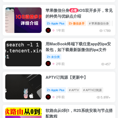
苹果微信分身
iOS双开多开，常见
必看
的种类与优缺点介绍
Apple Plus
微信多开
# 苹果微信分身
# 
1年前
1789
用MacBook终端下载任意app的ipa安
装包，如下载最新版微信的ipa文件
未分类
2年前
457
APTV订阅源【更新中】
Apple Plus
# APTV
# APTV订阅源
2年前
5.8W+
软路由从0到1，R2S系统安装与节点搭
配教程