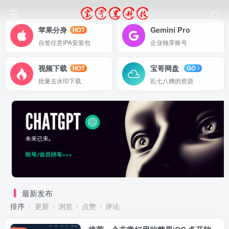
苹果分身
Gemini Pro
HOT
自签任意IPA安装包
企业独享账号
视频下载
宝哥网盘
HOT
GO
批量去水印下载
乱七八糟的资源
最新发布
排序
更新
浏览
点赞
评论