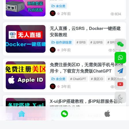
未分类
2年前
834
无人直播，云SRS，Docker一键搭建
安装教程
创作训练营
# SRS
# 云SRS
# SRS搭建
3年前
5218
免费注册美区ID，无需美国手机号和信
用卡，下载官方免费版ChatGPT
未分类
# ChatGPT
# 美区ID
# 美区Apple ID
3年前
547
X-ui多IP搭建教程，多IP站群服务器实
现源进源出分流
未分类
# xui多IP
# x-ui多IP
3年前
6098