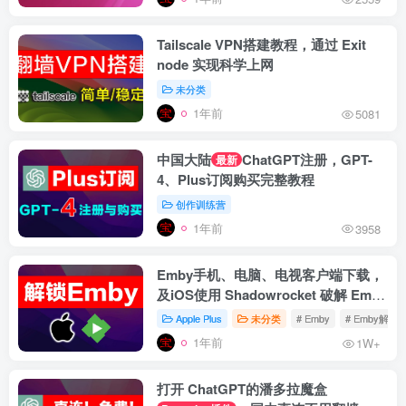
Tailscale VPN搭建教程，通过 Exit
node 实现科学上网
未分类
1年前
5081
中国大陆
ChatGPT注册，GPT-
最新
4、Plus订阅购买完整教程
创作训练营
1年前
3958
Emby手机、电脑、电视客户端下载，
及iOS使用 Shadowrocket 破解 Emby
Premiere 教程
Apple Plus
未分类
# Emby
# Emby解锁
1年前
1W+
打开 ChatGPT的潘多拉魔盒