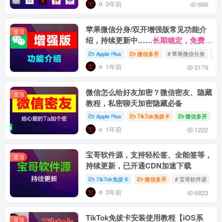
3年前
686
苹果微信分身/双开增强版常见功能介
置顶
绍，持续更新中……
长期稳定，免费更
新。
Apple Plus
微信多开
# 苹果微信分身
# 
1年前
3179
微信怎么给好友加密？微信密友、隐藏
置顶
教程，私密聊天加密隐藏必备
Apple Plus
TikTok免拔卡
微信多开
#
1年前
1222
宝哥软件源，支持轻松签、全能签等，
置顶
持续更新，已开通CDN加速下载
TikTok免拔卡
微信多开
# 宝哥软件源
#
3年前
6823
TikTok免拔卡安装使用教程【iOS系
置顶