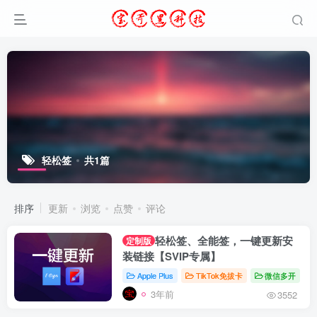
轻松签
共1篇
排序
更新
浏览
点赞
评论
轻松签、全能签，一键更新安
定制版
装链接【SVIP专属】
Apple Plus
TikTok免拔卡
微信多开
3年前
3552