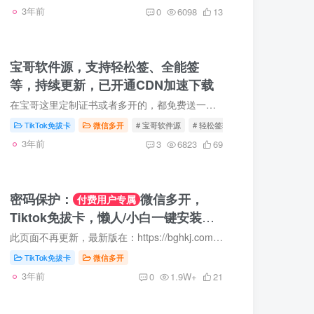
3年前
0
6098
13
宝哥软件源，支持轻松签、全能签
等，持续更新，已开通CDN加速下载
在宝哥这里定制证书或者多开的，都免费送一些软件安装包，为了方便美女靓仔们下载和更新，搭建了一个软件源，并且开启了CDN全球加速。 因为这个CDN+存储桶，成本比较高，所以部分app需要付费解...
TikTok免拔卡
微信多开
# 宝哥软件源
# 轻松签软件源
# 全能签软件源
3年前
3
6823
69
密码保护：
微信多开，
付费用户专属
Tiktok免拔卡，懒人/小白一键安装教
程
此页面不再更新，最新版在：https://bghkj.com Safari打开以后，按提示下载一个描述文件，允许并关闭，返回到手机系统设置，在你的ID头像下面，有一个”已下载的描述文件“，点进去安装。安装好...
TikTok免拔卡
微信多开
3年前
0
1.9W+
21