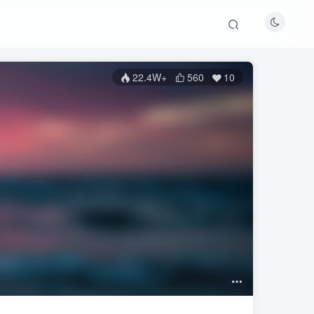
22.4W+
560
10