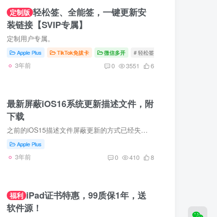
轻松签、全能签，一键更新安
定制版
装链接【SVIP专属】
定制用户专属。
Apple Plus
TikTok免拔卡
微信多开
# 轻松签
# 全能签
# 轻松签
3年前
0
3551
6
最新屏蔽iOS16系统更新描述文件，附
下载
之前的iOS15描述文件屏蔽更新的方式已经失效， 附上最新的iOS16 tvOS描述文件，直接安装即可屏蔽iOS系统自动更新。 下载链接： https://pan.baoge.vip/d/%E2%9D%A4%EF%B8%8FiOS%E5%85%8D%E8%B4%...
Apple Plus
3年前
0
410
8
iPad证书特惠，99质保1年，送
福利
软件源！