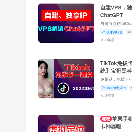
自建VPS，独
ChatGPT
自建节点访问Cha
创作训练营
# 
3年前
TikTok免
统】宝哥黑科
TikTok免拔卡
3年前
苹果手
秘密
卡神器喔