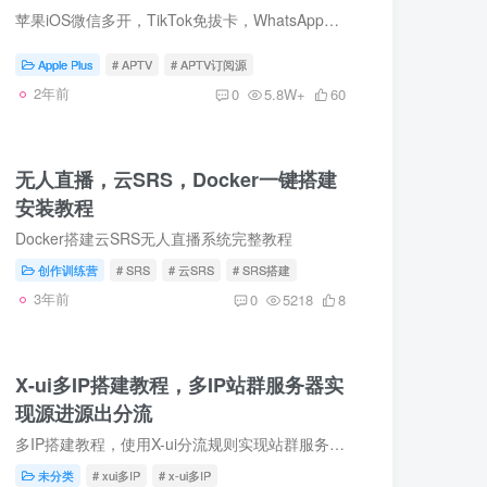
苹果iOS微信多开，TikTok免拔卡，WhatsApp多开，任意iOS系统均可安装，长期稳定，联系微信：809086699 ~~~~~~~~~~~~~~~ 宝哥网盘还有其他书源/漫画软件，可以在此查看： https://pan.baoge.vip ...
Apple Plus
# APTV
# APTV订阅源
2年前
0
5.8W+
60
无人直播，云SRS，Docker一键搭建
安装教程
Docker搭建云SRS无人直播系统完整教程
创作训练营
# SRS
# 云SRS
# SRS搭建
3年前
0
5218
8
X-ui多IP搭建教程，多IP站群服务器实
现源进源出分流
多IP搭建教程，使用X-ui分流规则实现站群服务器多IP源进源出
未分类
# xui多IP
# x-ui多IP