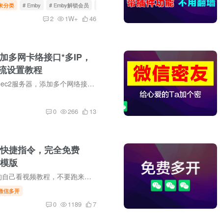
未分类
# Emby
# Emby解锁会员
# Emby客户端
2
1W+
46
加多网卡络接口*多IP，
分流设置教程
本教程采用aws的ec2服务器，添加多个网络接口，配置多个IP，并利用x-ui实现不同端口访问不同的落地IP。 详细视频教程在YouTube频道：https://youtu.be/fzOtQG3SNuo 这里是一键添加IP到不同网卡...
0
266
13
快捷指令，完全免费
模版
完全免费，不懂的自己看视频教程，不要跑来问我。 视频教程在YouTube和B站（宝哥黑科技）。 YouTube链接：https://youtu.be/kvTIQX6Hg_o B站链接：https://www.bilibili.com/video/BV13TrrYyEWB...
微信多开
0
1189
7