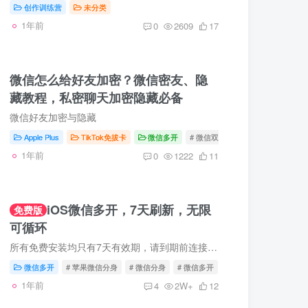
创作训练营
未分类
1年前
0
2609
17
微信怎么给好友加密？微信密友、隐
藏教程，私密聊天加密隐藏必备
微信好友加密与隐藏
Apple Plus
TikTok免拔卡
微信多开
# 微信双开
# 微信分身
# 微
1年前
0
1222
11
iOS微信多开，7天刷新，无限
免费版
可循环
所有免费安装均只有7天有效期，请到期前连接电脑刷新重装。欢迎老板定制长期稳定版，功能更多，一键安装更简单。 点击下方链接查看详细视频： Altstore安装详细教程【Windows版本】 Altstore安...
微信多开
# 苹果微信分身
# 微信分身
# 微信多开
1年前
4
2W+
12