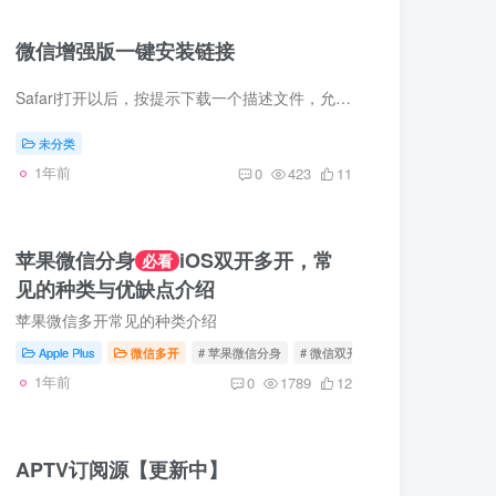
微信增强版一键安装链接
Safari打开以后，按提示下载一个描述文件，允许并关闭，返回到手机系统设置，在你的ID头像下面，有一个”已下载的描述文件“，点进去安装。安装好会自动返回到浏览器，等待刷新倒计时，然后点”...
未分类
1年前
0
423
11
苹果微信分身
iOS双开多开，常
必看
见的种类与优缺点介绍
苹果微信多开常见的种类介绍
Apple Plus
微信多开
# 苹果微信分身
# 微信双开
# 微信分身
1年前
0
1789
12
APTV订阅源【更新中】