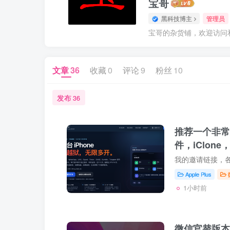
宝哥
黑科技博主
管理员
宝哥的杂货铺，欢迎访问
文章
36
收藏
0
评论
9
粉丝
10
发布
36
推荐一个非常
件，iClon
多开
Apple Plus
1小时前
微信官替版本