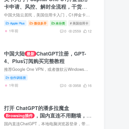
卡申请、风控、解封全流程，干货，
建议收藏
中国大陆云居民，美国信用卡入门，C1押金卡是必不可少的一步。本文更新于2024/8/24日，我将详细讲述从申请到被风控，到解封的完整过程和细节。本人不是玩卡达人，仅做个人实际经验分享，希望对...
Apple Plus
微信多开
未分类
# 美国信用卡
1年前
0
2559
12
中国大陆
ChatGPT注册，GPT-
最新
4、Plus订阅购买完整教程
推荐Google One VPN，或者微软云Windows实例，记得注册购买好ChatGPT以后及时删除实例以及对应的IP。推荐Depay虚拟信用卡，但是充值手续费比较贵，你有别的非中国境内的卡也可以试试。 ❤️微软...
创作训练营
1年前
0
3958
16
打开 ChatGPT的潘多拉魔盒
，国内直连不用翻墙，官
Browsing插件
网登录带插件功能
国内直连ChatGPT，本地电脑浏览器登录，带插件功能。