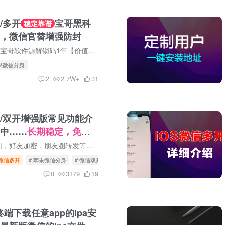
/多开
宝哥黑科
稳定靠谱
，微信官替增强防封
VIP、SVIP，赠送宝哥软件源解锁码1年【价值59元】。软件源目前有30+软件，包含Tiktok免拔卡、抖音增强版、ins增强版、WhatsApp增强版、酷我音乐会员等，均可无限多开！ 宝哥Emby公益服上线，VIP...
苹果微信分身
2
2.7W+
31
/双开增强版常见功能介
中……
长期稳定，免费
微信分身，防撤回，好友加密，朋友圈转发等增强功能。
微信多开
# 苹果微信分身
# 微信双开
# 微信分身
0
3179
19
k终端下载任意app的ipa安