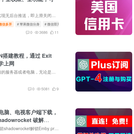
官替微信，可以实现无后台推送，即上滑关闭后台依然可以接收信息提示。 此版本包含与增强版相同的插件，可以实现诸多特殊功能。比如朋友圈一键转发、微信密友、防撤回、虚拟视频、隐藏伪装等等...
微信多开
# 苹果微信分身
# 微信双开
# 苹果微信双开
0
3686
11
 VPN搭建教程，通过 Exit
科学上网
利用一台没有被墙的服务器或者电脑，无论是否有公网IP，都可以作为外部节点实现其他电脑科学上网。 完整视频教程在YouTube：https://youtu.be/Mj2VDIugcd0 第一步：白嫖一个境外服务器 有一张Vi...
0
5081
9
、电脑、电视客户端下载，
adowrocket 破解
ere 教程
iOS用户使用小火箭shadowrocket解锁Emby premiere会员。