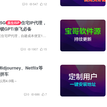
0
547
12
5G
住宅IP代理，
原生ISP
锁GPT/奈飞必备
欧美日韩原生家庭住宅IP代理，自建成本便宜10倍
0
1907
15
idjourney、Netflix等
拼车
以用4.0哦～
0
686
7