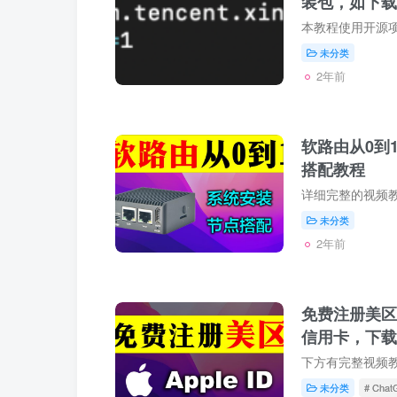
装包，如下载
未分类
2年前
软路由从0到
搭配教程
未分类
2年前
免费注册美区
信用卡，下载官
未分类
# Chat