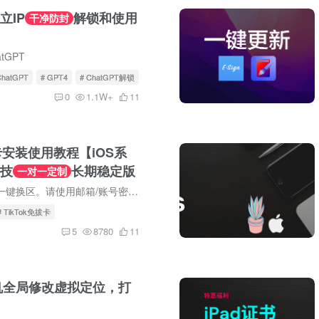
立IP
解锁和使用
干净防封
tGPT
ChatGPT
# GPT4
# ChatGPT解锁
0
1.1W+
11
拔卡安装使用教程【iOS系
技
长期稳定版
一对一定制
免越狱，免拔卡/一键换区。请使用邮箱/账号密码登录。Tiktok对网络要求远高于YouTube，如果点赞/关注无法同步，请自行更换VPN/梯子，或使用老账号登录。 宝哥Emby公益服上线，VIP/SVIP用户免费...
# TikTok免拔卡
5
8780
11
机全局修改虚拟定位，打