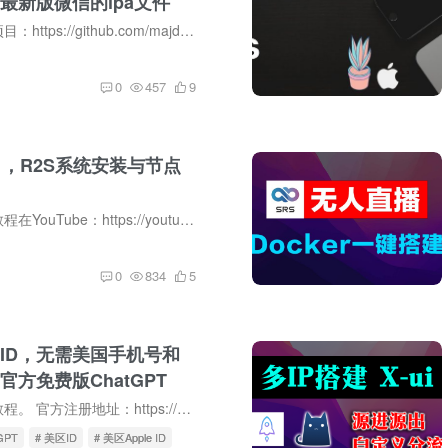
最新版微信的ipa文件
本教程使用开源项目：https://github.com/majd/ipatool 注意，此方法下载的ipa文件是没有脱壳的。 第一步：安装“brew” 打开终端/terminal，输入： /bin/bash -c '$(curl -fsSL https://raw.gi...
0
457
9
1，R2S系统安装与节点
详细完整的视频教程在YouTube：https://youtu.be/GgSwUJDAePs 本文为文字版，列出视频中所需要的链接。 R2S为入门款软路由，价格便宜，淘宝京东都有，可以要求卖家刷好系统，喜欢折腾研究的同学...
0
834
5
ID，无需美国手机号和
方免费版ChatGPT
下方有完整视频教程。 官方注册地址：https://appleid.apple.com/ 使用自己的邮箱和手机号码！ 先注册一个中国区的Apple ID，注册好以后，点“国家和地区”，然后更换地区。 美国地址生成器：ht...
GPT
# 美区ID
# 美区Apple ID