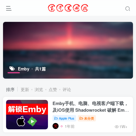
Emby
共1篇
排序
更新
浏览
点赞
评论
Emby手机、电脑、电视客户端下载，
及iOS使用 Shadowrocket 破解 Emby
Premiere 教程
Apple Plus
未分类
1年前
1W+