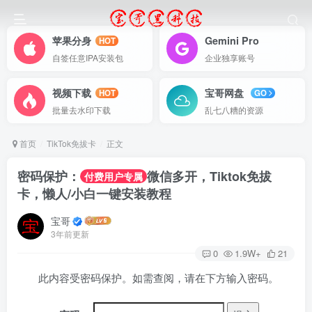
苹果分身
Gemini Pro
HOT
自签任意IPA安装包
企业独享账号
视频下载
宝哥网盘
HOT
GO
批量去水印下载
乱七八糟的资源
首页
TikTok免拔卡
正文
密码保护：
微信多开，Tiktok免拔
付费用户专属
卡，懒人/小白一键安装教程
宝哥
3年前更新
0
1.9W+
21
此内容受密码保护。如需查阅，请在下方输入密码。