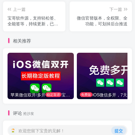
上一篇
下一篇
宝哥软件源，支持轻松签、
微信官替版本，全权限、全
全能签等，持续更新，已开
功能，可划掉后台推送
通CDN加速下载
相关推荐
苹果微信双开/多开
宝哥黑科技一对一定制，微信官替增强防封
iOS微信多开，7天刷新，无限可循
稳定靠谱
免费版
评论
抢沙发
欢迎您留下宝贵的见解！
提交