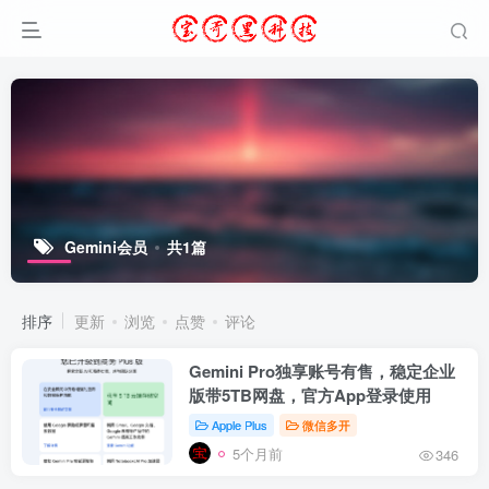
Gemini会员
共1篇
排序
更新
浏览
点赞
评论
Gemini Pro独享账号有售，稳定企业
版带5TB网盘，官方App登录使用
Apple Plus
微信多开
5个月前
346