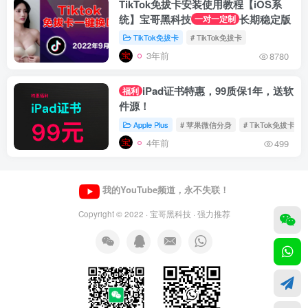
TikTok免拔卡安装使用教程【iOS系
统】宝哥黑科技
长期稳定版
一对一定制
TikTok免拔卡
# TikTok免拔卡
3年前
8780
iPad证书特惠，99质保1年，送软
福利
件源！
Apple Plus
# 苹果微信分身
# TikTok免拔卡
4年前
499
我的YouTube频道，永不失联！
Copyright © 2022 ·
宝哥黑科技
· 强力推荐