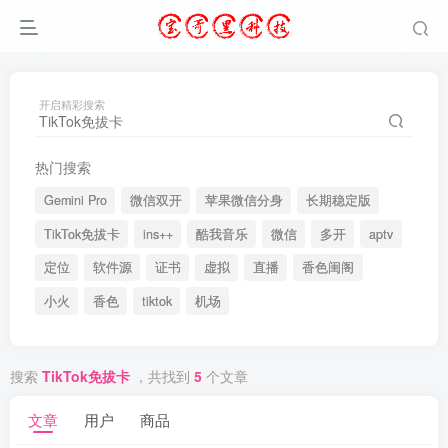
开启精彩搜索
热门搜索
Gemini Pro
微信双开
苹果微信分身
长期稳定版
TikTok免拔卡
ins++
酷我音乐
微信
多开
aptv
定位
软件源
证书
虚拟
直播
香色闺阁
小火
香色
tiktok
机场
搜索
TikTok免拔卡
，共找到
5
个文章
文章
用户
商品