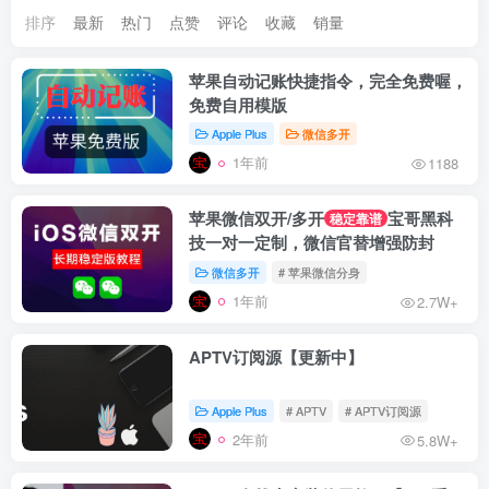
排序
最新
热门
点赞
评论
收藏
销量
苹果自动记账快捷指令，完全免费喔，
免费自用模版
Apple Plus
微信多开
1年前
1188
苹果微信双开/多开
宝哥黑科
稳定靠谱
技一对一定制，微信官替增强防封
微信多开
# 苹果微信分身
1年前
2.7W+
APTV订阅源【更新中】
Apple Plus
# APTV
# APTV订阅源
2年前
5.8W+