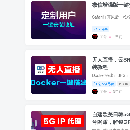
微信增强版一键
未分类
宝哥
1年前
无人直播，云SR
装教程
Docker搭建云SR
创作训练营
# SRS
宝哥
3年前
自建欧美日韩5
号网赚，解锁GP
欧美日韩原生家庭住宅