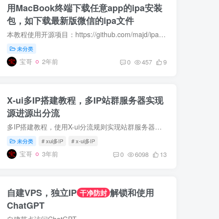
用MacBook终端下载任意app的ipa安装
包，如下载最新版微信的ipa文件
本教程使用开源项目：https://github.com/majd/ipatool 注意，此方法下载的ipa文件是没有脱壳的。 第一步：安装“brew” 打开终端/terminal，输入： /bin/bash -c '$(curl -fsSL https://raw.gi...
未分类
宝哥
2年前
0
457
9
X-ui多IP搭建教程，多IP站群服务器实现
源进源出分流
多IP搭建教程，使用X-ui分流规则实现站群服务器多IP源进源出
未分类
# xui多IP
# x-ui多IP
宝哥
3年前
0
6098
13
自建VPS，独立IP
解锁和使用
干净防封
ChatGPT
自建节点访问ChatGPT