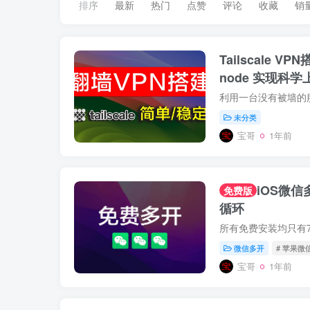
排序
最新
热门
点赞
评论
收藏
销
Tailscale V
node 实现科学
未分类
宝哥
1年前
iOS微
免费版
循环
微信多开
# 苹果微
宝哥
1年前