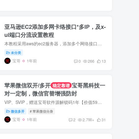
亚马逊EC2添加多网卡络接口*多IP，及x-
ui端口分流设置教程
本教程采用aws的ec2服务器，添加多个网络接口，配置多个IP，并利用x-ui实现不同端口访问不同的落地IP。 详细视频教程在YouTube频道：https://youtu.be/fzOtQG3SNuo 这里是一键添加IP到不同网卡...
未分类
宝哥
1年前
0
266
13
苹果微信双开/多开
宝哥黑科技一
稳定靠谱
对一定制，微信官替增强防封
VIP、SVIP，赠送宝哥软件源解锁码1年【价值59元】。软件源目前有30+软件，包含Tiktok免拔卡、抖音增强版、ins增强版、WhatsApp增强版、酷我音乐会员等，均可无限多开！ 宝哥Emby公益服上线，VIP...
微信多开
# 苹果微信分身
宝哥
1年前
2
2.7W+
31