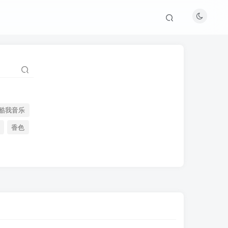
酷我音乐
香色