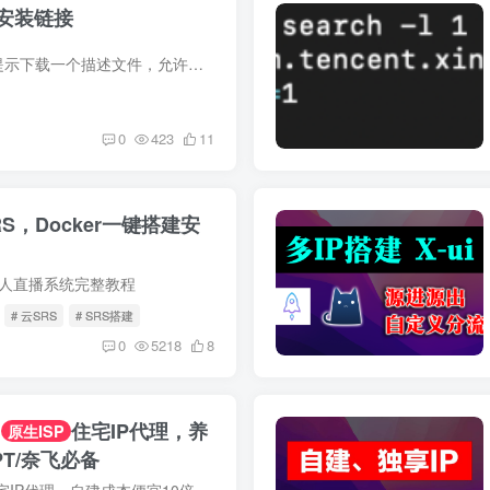
安装链接
Safari打开以后，按提示下载一个描述文件，允许并关闭，返回到手机系统设置，在你的ID头像下面，有一个”已下载的描述文件“，点进去安装。安装好会自动返回到浏览器，等待刷新倒计时，然后点”...
0
423
11
S，Docker一键搭建安
S无人直播系统完整教程
# 云SRS
# SRS搭建
0
5218
8
G
住宅IP代理，养
原生ISP
T/奈飞必备
IP代理，自建成本便宜10倍