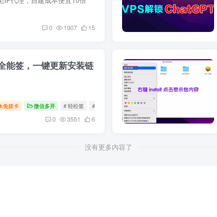
0
1907
15
全能签，一键更新安装链
Tok免拔卡
微信多开
# 轻松签
# 全能签
# 轻松签证书
0
3551
6
没有更多内容了