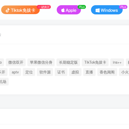
一键换区
Plus
Plus
Tiktok免拔卡
Apple
Windows
索
o
微信双开
苹果微信分身
长期稳定版
TikTok免拔卡
ins++
多开
aptv
定位
软件源
证书
虚拟
直播
香色闺阁
小火
机场