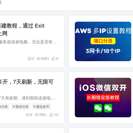
量
PN搭建教程，通过 Exit
上网
利用一台没有被墙的服务器或者电脑，无论是否有公网IP，都可以作为外部节点实现其他电脑科学上网。 完整视频教程在YouTube：https://youtu.be/Mj2VDIugcd0 第一步：白嫖一个境外服务器 有一张Vi...
0
5081
9
信多开，7天刷新，无限可
所有免费安装均只有7天有效期，请到期前连接电脑刷新重装。欢迎老板定制长期稳定版，功能更多，一键安装更简单。 点击下方链接查看详细视频： Altstore安装详细教程【Windows版本】 Altstore安...
信分身
# 微信分身
# 微信多开
4
2W+
12