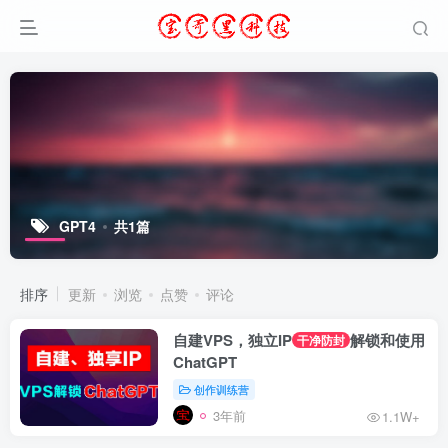
GPT4
共1篇
排序
更新
浏览
点赞
评论
自建VPS，独立IP
解锁和使用
干净防封
ChatGPT
创作训练营
3年前
1.1W+