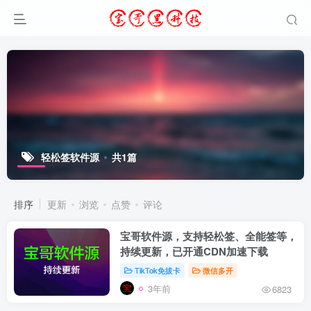
轻松签软件源
共1篇
排序
更新
浏览
点赞
评论
宝哥软件源，支持轻松签、全能签等，
持续更新，已开通CDN加速下载
TikTok免拔卡
微信多开
3年前
6823