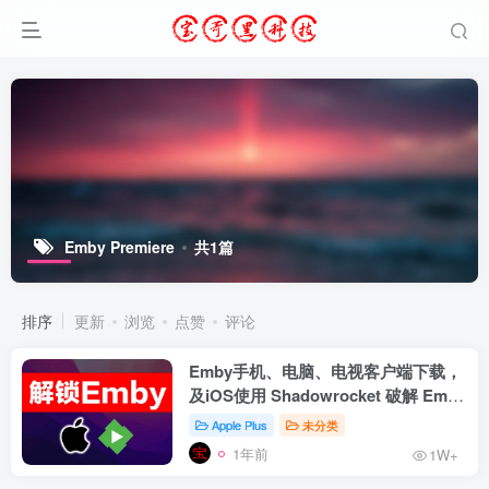
Emby Premiere
共1篇
排序
更新
浏览
点赞
评论
Emby手机、电脑、电视客户端下载，
及iOS使用 Shadowrocket 破解 Emby
Premiere 教程
Apple Plus
未分类
1年前
1W+