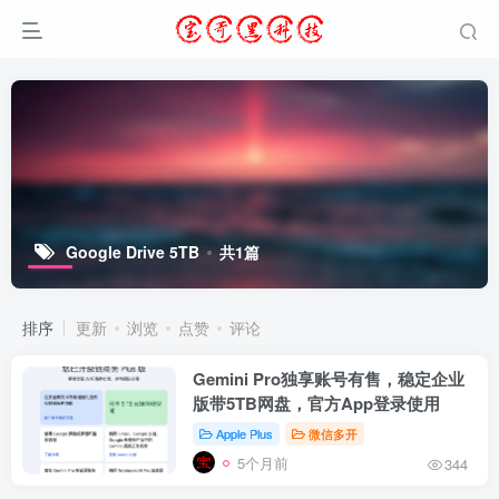
Google Drive 5TB
共1篇
排序
更新
浏览
点赞
评论
Gemini Pro独享账号有售，稳定企业
版带5TB网盘，官方App登录使用
Apple Plus
微信多开
5个月前
344